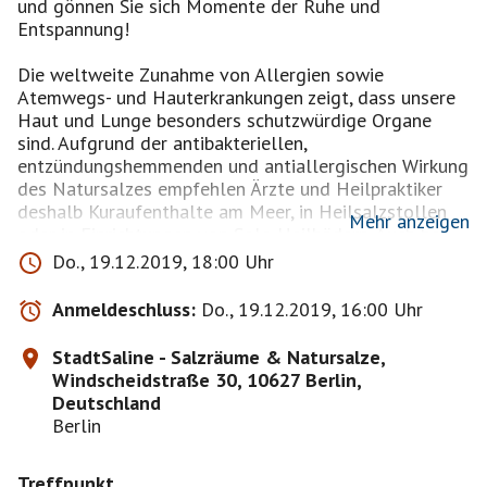
und gönnen Sie sich Momente der Ruhe und
Entspannung!
Die weltweite Zunahme von Allergien sowie
Atemwegs- und Hauterkrankungen zeigt, dass unsere
Haut und Lunge besonders schutzwürdige Organe
sind. Aufgrund der antibakteriellen,
entzündungshemmenden und antiallergischen Wirkung
des Natursalzes empfehlen Ärzte und Heilpraktiker
deshalb Kuraufenthalte am Meer, in Heilsalzstollen
Mehr anzeigen
oder in Einrichtungen von Sole-Heilbädern. Auch bei
Menschen ohne akute Beschwerden hat die
Do., 19.12.2019, 18:00 Uhr
Soletherapie positive Auswirkungen auf den
Organismus.
Anmeldeschluss:
Do., 19.12.2019, 16:00 Uhr
Dabei muss man nicht immer an die Meeresküste
StadtSaline - Salzräume & Natursalze,
reisen. In unseren komplett mit Natursalz
Windscheidstraße 30, 10627 Berlin,
ausgekleideten Räumen können Sie das ganze Jahr
Deutschland
über salzhaltige Luft atmen.
Berlin
Das harmonische Licht des hinterleuchteten
Treffpunkt
Kristallsalzes aus Pakistan an den Wänden unserer