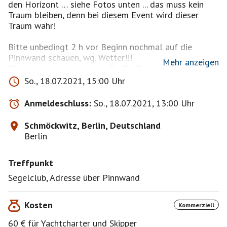
den Horizont … siehe Fotos unten ... das muss kein
Traum bleiben, denn bei diesem Event wird dieser
Traum wahr!
Bitte unbedingt 2 h vor Beginn nochmal auf die
Pinnwand schauen, wg. Wetter!!!
Mehr anzeigen
Bitte nur anmelden, wenn Du Dir Deiner Teilnahme
ganz sicher bist!!!..... Das Schiff kostet mich
So., 18.07.2021, 15:00 Uhr
Chartergebühr.
Die Teilnahmegebühr bezieht sich pro Person und liegt
Anmeldeschluss:
So., 18.07.2021, 13:00 Uhr
für 2,5 h 25% unter marktüblichen Konditionen von 80
€.
Schmöckwitz, Berlin, Deutschland
Berlin
Es gibt keine besonderen körperlichen
Voraussetzungen an die Teilnehmer und es werden
Treffpunkt
keine Vorkenntnisse benötigt.
Segelclub, Adresse über Pinnwand
Mitzubringen ist: separate Schuhe mit möglichst
heller und vor allem abriebfester, sauberer Sohle /
Kosten
Verpflegung, vor allem Trinken, damit der Körper nicht
Kommerziell
dehydriert / Sonnenschutz (Sonnencreme, Hut, ... ) /
60 € für Yachtcharter und Skipper