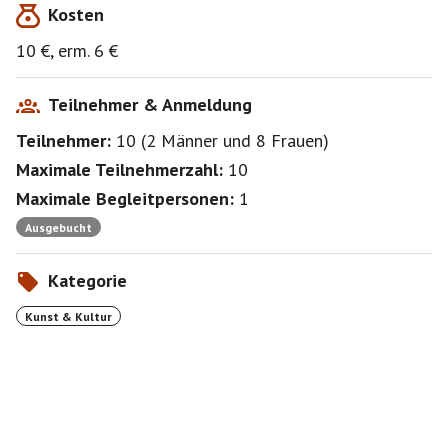
Kosten
Tickets können vor Ort gekauft werden, man kann
10 €, erm. 6 €
aber auch online ein Zeitfenster buchen
https://co-
berlin.org/de/besuch/tickets-und-fuehrungen#/
Die dann gültigen Hygienebestimmungen sind zu
Teilnehmer & Anmeldung
beachten.
Teilnehmer:
10
(
2 Männer
und
8 Frauen
)
Maximale Teilnehmerzahl:
10
Maximale Begleitpersonen:
1
Ausgebucht
Kategorie
Kunst & Kultur