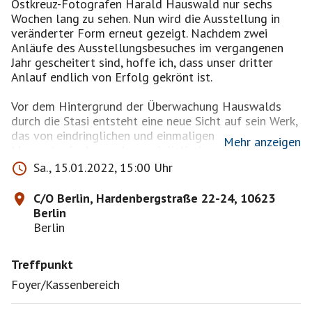
Ostkreuz-Fotografen Harald Hauswald nur sechs
Wochen lang zu sehen. Nun wird die Ausstellung in
veränderter Form erneut gezeigt. Nachdem zwei
Anläufe des Ausstellungsbesuches im vergangenen
Jahr gescheitert sind, hoffe ich, dass unser dritter
Anlauf endlich von Erfolg gekrönt ist.
Vor dem Hintergrund der Überwachung Hauswalds
durch die Stasi entsteht eine neue Sicht auf sein Werk,
das von eindringlichen und einmaligen
Mehr anzeigen
Momentaufnahmen des sozialistischen Alltags in der
DDR, insbesondere der Entwicklung des Ostberliner
Sa., 15.01.2022, 15:00 Uhr
Stadtraums und des Wirkens oppositioneller Gruppen,
von Künstler*innen sowie verschiedenen
C/O Berlin, Hardenbergstraße 22-24, 10623
Jugendkulturen geprägt ist. Mit seinem einfühlsamen
Berlin
und unverfälschten Blick hat Hauswald das
Berlin
Zusammenleben der Menschen in der DDR und die
gesellschaftspolitischen Herausforderungen eines
Treffpunkt
Systemwandels im wiedervereinten Deutschland auf
einzigartige Weise dokumentiert. Als visuelle
Foyer/Kassenbereich
Erinnerungen sind seine Fotografien für die deutsch-
deutsche Geschichte von unschätzbarem Wert.