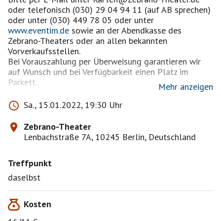
oder telefonisch (030) 29 04 94 11 (auf AB sprechen)
oder unter (030) 449 78 05 oder unter
www.eventim.de
sowie an der Abendkasse des
Zebrano-Theaters oder an allen bekannten
Vorverkaufsstellen.
Bei Vorauszahlung per Überweisung garantieren wir
auf Wunsch und bei Verfügbarkeit einen Platz im
Parkett.
Mehr anzeigen
Sa., 15.01.2022, 19:30 Uhr
Erwin Grosche hat die Glanzstücke und
Lieblingsszenen aus über vierzig Jahren
Zebrano-Theater
Kabarettgeschichte ausgepackt. Das ultimative Best-
Lenbachstraße 7A, 10245 Berlin, Deutschland
of!
Der Paderborner Kleinkünstler überrascht mit jedem
Treffpunkt
neuen Programm sein Publikum. Vom
Alleralltäglichsten bis zum Ungeheuren, ja
daselbst
Ungeheuerlichen der Existenz ist es in Grosches
Warmduscherreport Vol. 4 oft nur ein ganz kleiner
Kosten
Schritt. Aus verblüffenden Assoziationen, Albernheiten,
skurriler Poesie unter einer dicken Ladung