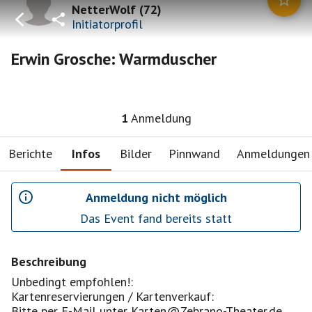
NetterWolf
(
72
)
Initiatorprofil
Erwin Grosche: Warmduscher
1
Anmeldung
Berichte
Infos
Bilder
Pinnwand
Anmeldungen
Anmeldung nicht möglich
Das Event fand bereits statt
Beschreibung
Unbedingt empfohlen!:
Kartenreservierungen / Kartenverkauf:
Bitte per E-Mail unter Karten@Zebrano-Theater.de