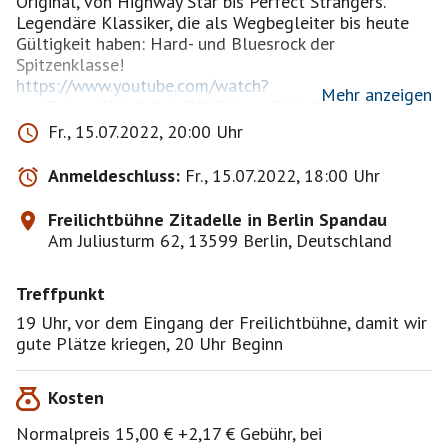
Original, von Highway Star bis Perfect Strangers.
Legendäre Klassiker, die als Wegbegleiter bis heute
Gültigkeit haben: Hard- und Bluesrock der
https://www.youtube.com/watch?
Mehr anzeigen
v=dTztwvc3Xfs&list=RDdTztwvc3Xfs&start_radio=1
&rv=dTztwvc3Xfs&t=27
Fr., 15.07.2022, 20:00 Uhr
Um zur Freilichtbühne zu kommen, hält man sich vor
der Brücke die auf die Zitadelle führt rechts und folgt
Anmeldeschluss:
Fr., 15.07.2022, 18:00 Uhr
Freilichtbühne Zitadelle in Berlin Spandau
Am Juliusturm 62, 13599 Berlin, Deutschland
Treffpunkt
19 Uhr, vor dem Eingang der Freilichtbühne, damit wir
gute Plätze kriegen, 20 Uhr Beginn
Kosten
Normalpreis 15,00 € +2,17 € Gebühr, bei