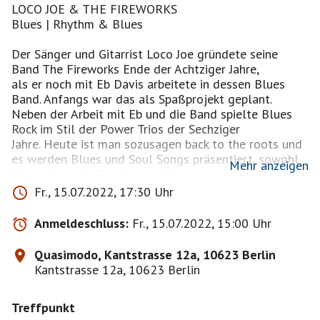
LOCO JOE & THE FIREWORKS
Blues | Rhythm & Blues
Der Sänger und Gitarrist Loco Joe gründete seine
Band The Fireworks Ende der Achtziger Jahre,
als er noch mit Eb Davis arbeitete in dessen Blues
Band. Anfangs war das als Spaßprojekt geplant.
Neben der Arbeit mit Eb und die Band spielte Blues
Rock im Stil der Power Trios der Sechziger
Jahre. Heute ist man sozusagen back to the roots und
es werden Blues und Soul Songs präsentiert, sowohl
Mehr anzeigen
Cover als auch Eigenkompositionen.
---------------------------------------Besetzung:
Fr., 15.07.2022, 17:30 Uhr
TBA
---------------------------------------
Anmeldeschluss:
Fr., 15.07.2022, 15:00 Uhr
Eintritt frei | Spende erwünscht
Achtung: Bei Schlechtwetter wird die Veranstaltung
Quasimodo, Kantstrasse 12a, 10623 Berlin
abgesagt!
Kantstrasse 12a, 10623 Berlin
https://linktr.ee/Quasimodo_Berlin
Treffpunkt