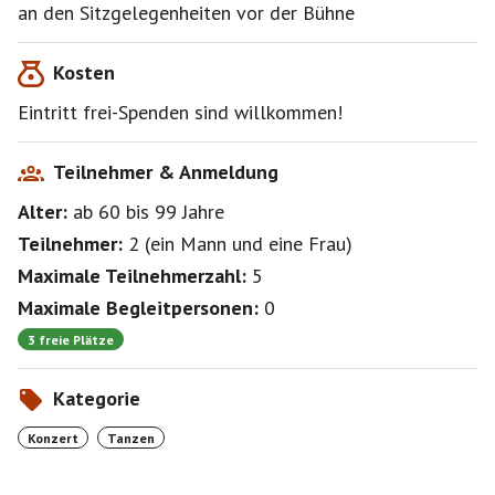
Ich bin oft beim Sommerfest und würde mich über
an den Sitzgelegenheiten vor der Bühne
teilnehmende Besis freuen!
Konzertbeginn 18:00 bis ca 20:00
Kosten
Eintritt frei-Spenden sind willkommen!
Teilnehmer & Anmeldung
Alter:
ab 60
bis 99
Jahre
Teilnehmer:
2
(
ein Mann
und
eine Frau
)
Maximale Teilnehmerzahl:
5
Maximale Begleitpersonen:
0
3 freie Plätze
Kategorie
Konzert
Tanzen