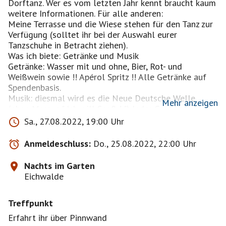
Dorftanz. Wer es vom letzten Jahr kennt braucht kaum
weitere Informationen. Für alle anderen:
Meine Terrasse und die Wiese stehen für den Tanz zur
Verfügung (solltet ihr bei der Auswahl eurer
Tanzschuhe in Betracht ziehen).
Was ich biete: Getränke und Musik
Getränke: Wasser mit und ohne, Bier, Rot- und
Weißwein sowie !! Apérol Spritz !! Alle Getränke auf
Spendenbasis.
Musik: diesmal wird es die Neue Deutsche Welle
Mehr anzeigen
(ohne Marcus " Ich will Spaß ! ") Jeder Gast hat einen
Wunschsong frei, bitte vorab über die Pinnwand
Sa., 27.08.2022, 19:00 Uhr
anmelden.
Der frühe Beginn ist der Befürchtung geschuldet, dass
Anmeldeschluss:
Do., 25.08.2022, 22:00 Uhr
die Nachbarschaft unsere Begeisterung für laute
Musik im Freien nicht teilt, und die Sache um 22 Uhr
Nachts im Garten
enden könnte (wer Bluetooth Kopfhörer mit bringt ist
Eichwalde
da natürlich fein raus...) (die letzten ähnlichen
Veranstaltungen liefen allerdings völlig stressfrei :-).
Treffpunkt
Zur An- und Abreise empfehle ich die S Bahn (der
Ersatzverkehr soll nur bis zum 22.08. stattfinden)der
Erfahrt ihr über Pinnwand
Fußweg vom Bahnhof dauert circa 10 Minuten,