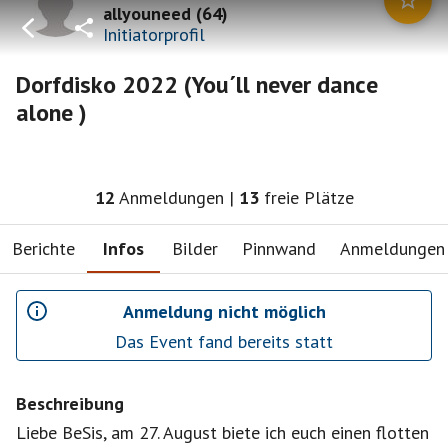
allyouneed
(
64
)
Initiatorprofil
Dorfdisko 2022 (You´ll never dance
alone )
12
Anmeldungen
|
13
freie Plätze
Berichte
Infos
Bilder
Pinnwand
Anmeldungen
Anmeldung nicht möglich
Das Event fand bereits statt
Beschreibung
Liebe BeSis, am 27. August biete ich euch einen flotten