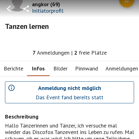
angkor
(
69
)
Initiatorprofil
Tanzen lernen
7
Anmeldungen
|
2
freie Plätze
Berichte
Infos
Bilder
Pinnwand
Anmeldungen
Anmeldung nicht möglich
Das Event fand bereits statt
Beschreibung
Hallo Tänzerinnen und Tänzer, ich versuche mal
wieder das Discofox Tanzevent ins Leben zu rufen. Mal
schauen, ob es was wird. Ich bitte um rege Teilnahme.