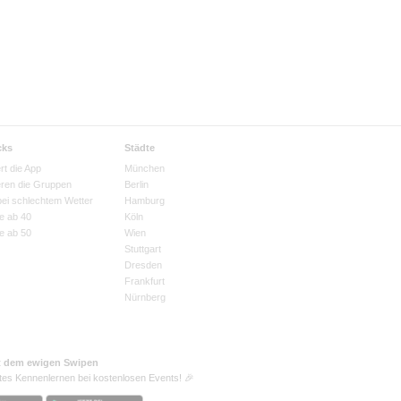
cks
Städte
rt die App
München
eren die Gruppen
Berlin
bei schlechtem Wetter
Hamburg
e ab 40
Köln
e ab 50
Wien
Stuttgart
Dresden
Frankfurt
Nürnberg
t dem ewigen Swipen
tes Kennenlernen bei kostenlosen Events! 🎉