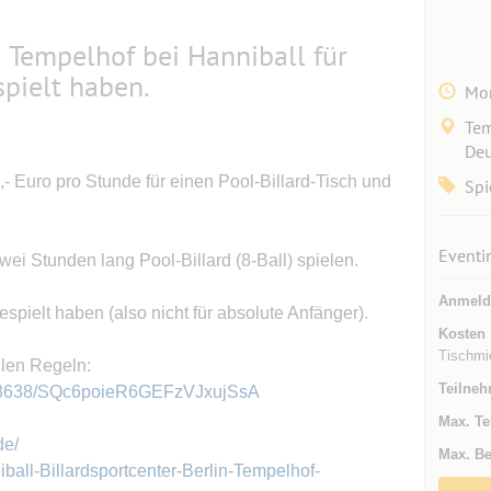
n Tempelhof bei Hanniball für
spielt haben.
Mon
Tem
Deu
,- Euro pro Stunde für einen Pool-Billard-Tisch und
Spi
Eventi
ei Stunden lang Pool-Billard (8-Ball) spielen.
Anmeld
espielt haben (also nicht für absolute Anfänger).
Kosten
Tischmie
llen Regeln:
Teilneh
483638/SQc6poieR6GEFzVJxujSsA
Max. Te
de/
Max. Be
ball-Billardsportcenter-Berlin-Tempelhof-