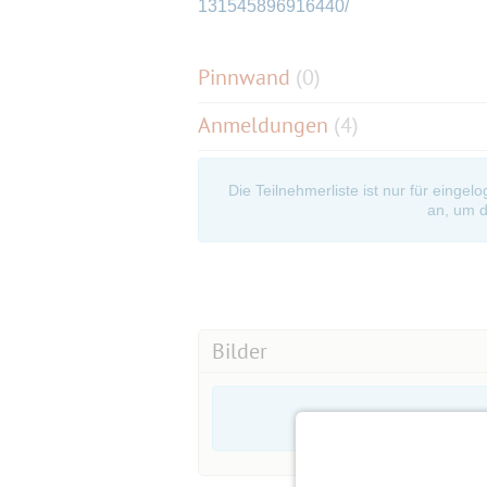
131545896916440/
Pinnwand
(
0
)
Anmeldungen
(4)
Die Teilnehmerliste ist nur für eingel
an, um d
Bilder