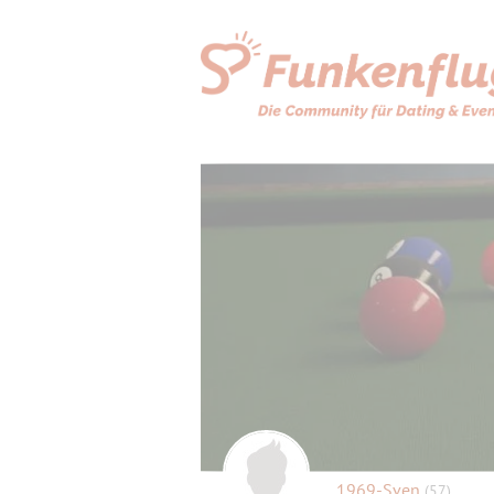
1969-Sven
(57)