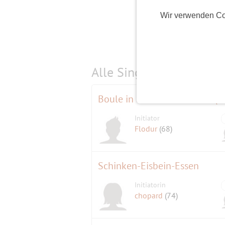
Wir verwenden Co
Alle Single-Events am
s
Boule in der Schloßstrasse (C
Initiator
Flodur
(68)
Schinken-Eisbein-Essen
Initiatorin
chopard
(74)