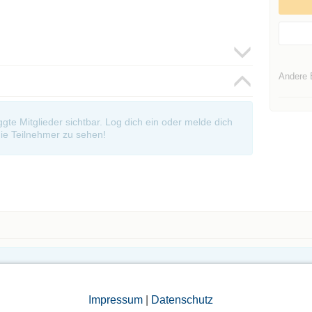
Andere 
oggte Mitglieder sichtbar. Log dich ein oder melde dich
ie Teilnehmer zu sehen!
Die Bildergalerien sind nur für eingeloggte Mitglieder sichtbar.
Impressum
|
Datenschutz