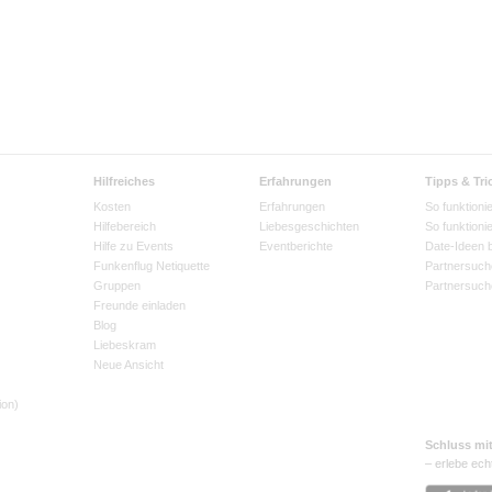
Hilfreiches
Erfahrungen
Tipps & Tri
Kosten
Erfahrungen
So funktionie
Hilfebereich
Liebesgeschichten
So funktioni
Hilfe zu Events
Eventberichte
Date-Ideen 
Funkenflug Netiquette
Partnersuch
Gruppen
Partnersuch
Freunde einladen
Blog
Liebeskram
Neue Ansicht
ion)
Schluss mi
– erlebe ech