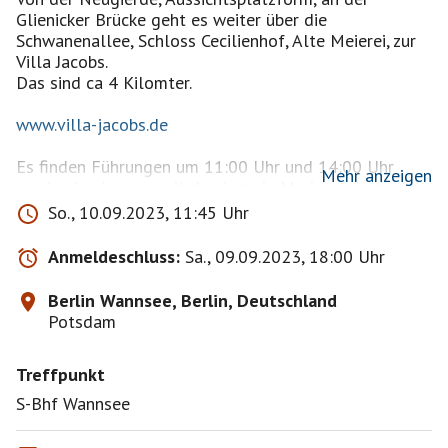
Glienicker Brücke geht es weiter über die
Schwanenallee, Schloss Cecilienhof, Alte Meierei, zur
Villa Jacobs.
Das sind ca 4 Kilomter.
www.villa-jacobs.de
Es finden Führungen um 11:00 Uhr und 14:00 Uhr
Mehr anzeigen
sowie eine Lesung mit der Autorin Marianne Ludes um
16:00 Uhr statt.
So., 10.09.2023, 11:45 Uhr
Öffnungszwit von 11.00 Uhr -18.00 Uhr ,der Eintritt
Anmeldeschluss:
Sa., 09.09.2023, 18:00 Uhr
ist frei.
Berlin Wannsee, Berlin, Deutschland
Unsere Laufgeschwindigkeit liegt bei 4 Kilometer pro
Potsdam
Stunde.
Bei Schmuddelwetter sage ich das Event ab bzw.
Treffpunkt
verschiebe es ,also bitte nochmal Event ansehen.
Die Reihenfolge der Anmeldung ist ohne Bedeutung.
S-Bhf Wannsee