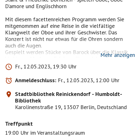
D’amore und Englischhorn
Mit diesem facettenreichen Programm werden Sie
mitgenommen auf eine Reise in die vielfältige
Klangwelt der Oboe und ihrer Geschwister. Das
Konzert ist nicht nur etwas für die Ohren sondern
auch die Augen.
Gespielt werden Stücke von Barock über die Klassik
Mehr anzeigen
bis hin zur Moderne. Erfahren Sie, welcher Komponist
am liebsten für die Oboe D’amore komponierte, warum
Fr., 12.05.2023, 19:30 Uhr
Stücke von Telemann auf verschiedenen Instrumenten
trotzdem schön klingen und dass Mozarts Arien auch
Anmeldeschluss:
Fr., 12.05.2023, 12:00 Uhr
auf der Oboe zauberhaft gesungen werden können.
Und was hat es eigentlich mit diesem kleinen
Stadtbibliothek Reinickendorf - Humboldt-
komischen Strohalm - dem Mundstück - auf sich?
Bibliothek
Karolinenstraße 19, 13507 Berlin, Deutschland
Sophie Stahl ist Oboistin & Physiotherapeutin. Sie
studierte Orchestermusik Oboe am Conservatorium
Treffpunkt
Maastricht und an der UdK Berlin. Heute umfassen
ihre oboistischen Aktivitäten das Spielen und
19:00 Uhr im Veranstaltungsraum
Aushelfen in verschiedenen Ensembles und