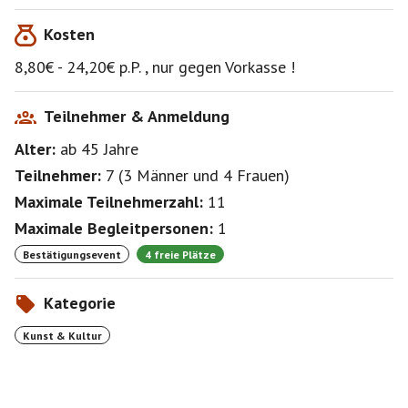
Kosten
1. Kategorie Reihe 1-4
24,20 €
8,80€ - 24,20€ p.P. , nur gegen Vorkasse !
2. Kategorie Reihe 5-8
17,60 €
Ermäßigt 8,80€ beide Kategorien
Teilnehmer & Anmeldung
Alter:
ab 45
Jahre
Wichtig :
Bitte schreibt mir nach erfolgter Anmeldung in einer
Teilnehmer:
7
(
3 Männer
und
4 Frauen
)
privaten Nachricht ( nicht auf die Pinnwand !!! ) euren
Maximale Teilnehmerzahl:
11
Sitzplatzwunsch und eventuelle Ermäßigung !
Danke Ines
Maximale Begleitpersonen:
1
Bestätigungsevent
4 freie Plätze
Wer möchte mit mir vorher was Essen oder nur trinken
?
Kategorie
https://www.berlinersingles.de/event/initiator/edit/eve
Kunst & Kultur
nt/35336