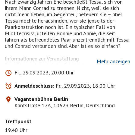
Nach zwanzig Jahren Ehe beschließt Tessa, sich von
ihrem Mann Conrad zu trennen. Nicht, weil sie sich
nicht mehr lieben, im Gegenteil, beteuern sie – aber
Tessa möchte herausfinden, wer sie jenseits der
Paarkonstruktion noch ist. Ein typischer Fall von
Midlifecrisis!, urteilen Bonnie und Annie, die seit
Jahren als befreundetes Paar unzertrennlich mit Tessa
und Conrad verbunden sind. Aber ist es so einfach?
Informationen zur Veranstaltung
Mehr anzeigen
Ermäßigungsberechtigte: Schüler:innen, Student:innen,
Auszubildende, Schwerbehinderte ab 80 %, Zivildienst-
Fr., 29.09.2023, 20:00 Uhr
und Wehrdienstleistende, ALG I & ALGII-
Empfänger:innen oder BerlinPass-Inhaber:innen.
Anmeldeschluss:
Fr., 29.09.2023, 18:00 Uhr
Inhaber:innen des Berlinpasses erhalten an der
Vagantenbühne Berlin
Vaganten Bühne ausschließlich an der Abendkasse
Kantstraße 12A, 10623 Berlin, Deutschland
gegen Vorlage des Berechtigungsnachweises Karten
zu 8,- Euro.
Treffpunkt
+++ Für Rollstuhl- und Schwerbehindertenplätze
19.40 Uhr
wendet euch bitte direkt an mich .+++