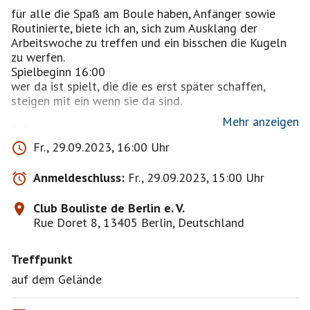
für alle die Spaß am Boule haben, Anfänger sowie
Routinierte, biete ich an, sich zum Ausklang der
Arbeitswoche zu treffen und ein bisschen die Kugeln
zu werfen.
Spielbeginn 16:00
wer da ist spielt, die die es erst später schaffen,
steigen mit ein wenn sie da sind.
Mehr anzeigen
Achtung:
freitags werden wir nicht vom Verein bekocht !
Fr., 29.09.2023, 16:00 Uhr
deswegen bitte vorher etwas essen.
Anmeldeschluss:
Fr., 29.09.2023, 15:00 Uhr
Spielregeln sind leicht verständlich und werden vor
Club Bouliste de Berlin e. V.
https://www.boulesobut.de/de/spielregeln-fur-
Rue Doret 8, 13405 Berlin, Deutschland
petanque
Treffpunkt
Damit gleiche Bedingungen für alle Teilnehmer
bestehen, werden die Spielgeräte vom Veranstalter
auf dem Gelände
bereitgestellt.