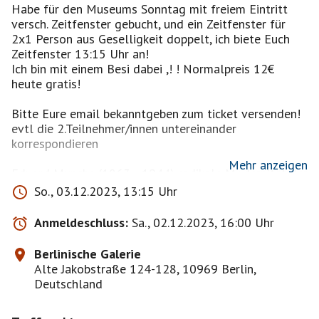
Habe für den Museums Sonntag mit freiem Eintritt
versch. Zeitfenster gebucht, und ein Zeitfenster für
2x1 Person aus Geselligkeit doppelt, ich biete Euch
Zeitfenster 13:15 Uhr an!
Ich bin mit einem Besi dabei ,! ! Normalpreis 12€
heute gratis!
Bitte Eure email bekanntgeben zum ticket versenden!
evtl die 2.Teilnehmer/innen untereinander
korrespondieren
Mehr anzeigen
Edvard Munchs (1863 –1944) radikale Modernität der
Malerei forderte seine Zeit heraus. Das galt
So., 03.12.2023, 13:15 Uhr
insbesondere für die Berliner Kunstszene um die
Jahrhundertwende, auf die der norwegische Symbolist
Anmeldeschluss:
Sa., 02.12.2023, 16:00 Uhr
großen Einfluss nahm. Die Ausstellung „Edvard Munch.
Zauber des Nordens“ ist eine Kooperation mit dem
Berlinische Galerie
MUNCH in Oslo und erzählt anhand von 90 Werken
Alte Jakobstraße 124-128, 10969 Berlin,
aus Malerei, Grafik und Fotografie von der Beziehung
Deutschland
zwischen dem norwegischen Maler und Berlin.