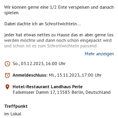
Wir können gerne eine 1/2 Ente verspeisen und danach
spielen.
Dabei dachte ich an Schrottwichteln....
jeder hat etwas nettes zu Hause das er aber gerne los
werden möchte und dann noch schön eingepackt wird
und schon ist es zum Schrottwichteln passend.
Mehr anzeigen
Es wird reihum gewürfelt und bei einer 6 darf sich
derjenige 1 Geschenk nehmen und vor sich
So., 03.12.2023, 16:00 Uhr
verschlossen auf den Tisch legen.
Anmeldeschluss:
Mi., 15.11.2023, 17:00 Uhr
Es wir solange gewürfelt bis alle Geschenke verteilt
sind.
Hotel-Restaurant Landhaus Perle
Falkenseer Damm 17, 13585 Berlin, Deutschland
Erst dann dürfen alle Geschenke geöffnet werden und
oh, oh, Staunen oder Schreck
Treffpunkt
Sollte jemand kein Geschenk erwürfelt haben geht
im Lokal
das Spiel weiter.