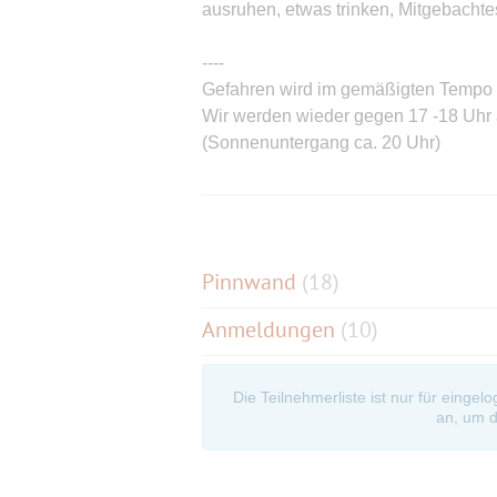
ausruhen, etwas trinken, Mitgebachte
----
Gefahren wird im gemäßigten Tempo 
Wir werden wieder gegen 17 -18 Uhr a
(Sonnenuntergang ca. 20 Uhr)
----
Apropos, ich habe Sonne bestellt,
aber wie das so ist, die Pflanzen bra
Pflanzen an diesem Tag den Vorrang
Pinnwand
(
18
)
Anmeldungen
(10)
!! Wird Regen angesagt, warne ich a
um 8:15 Uhr am Tourtag, vor. !!
Die Teilnehmerliste ist nur für eingel
-----
an, um d
Checkt Bitte eure Räder vorher. Jeder i
Es gilt die Straßenverkehrsordnung.