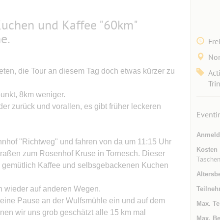
 Kuchen und Kaffee "60km"
e.
Fre
Nor
eten, die Tour an diesem Tag doch etwas kürzer zu
Act
Tri
punkt, 8km weniger.
er zurück und vorallen, es gibt früher leckeren
Eventi
Anmeld
ahnhof "Richtweg" und fahren von da um 11:15 Uhr
Kosten
straßen zum Rosenhof Kruse in Tornesch. Dieser
Taschen
ns gemütlich Kaffee und selbsgebackenen Kuchen
Altersb
n wieder auf anderen Wegen.
Teilneh
kleine Pause an der Wulfsmühle ein und auf dem
Max. Te
en wir uns grob geschätzt alle 15 km mal
Max. Be