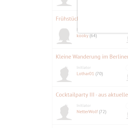
Frühstück am Karfreitag
Initiatorin
kooky
(64)
Kleine Wanderung im Berline
Initiator
Lothar01
(70)
Cocktailparty III - aus aktuel
Initiator
NetterWolf
(72)