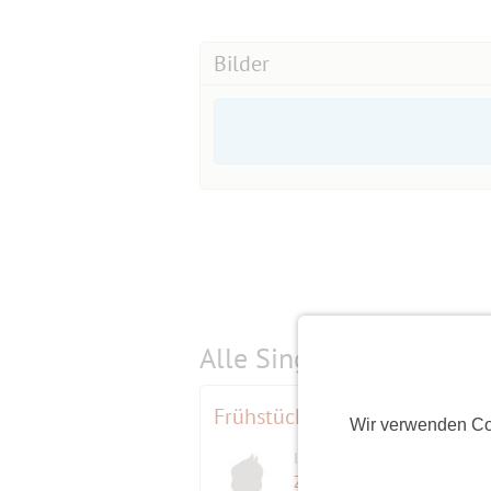
Bilder
Alle Single-Events am
s
Frühstück früh! Am Karfreitag
Wir verwenden Co
Initiator
ZigZag
(66)