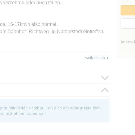
s verzehren oder auch teilen.
ca. 16-17km/h also normal.
m Bahnhof "Richtweg" in Norderstedt eintreffen.
Andere 
weiterlesen
uchen Wasser und so weiß ich nicht, ob wir oder die
 haben.
m Abend vorher gegen 20:30 Uhr, auf eine Absage
oggte Mitglieder sichtbar. Log dich ein oder melde dich
ie Teilnehmer zu sehen!
st für sich und sein Material selbst verantwortlich.