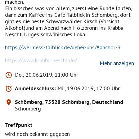
machen.
Ein bisschen was von allem, zuerst eine Runde laufen,
dann zum Kaffee ins Cafe Talblick in Schömberg, dort
gibt es die beste Schwarzwälder Kirsch (Vorsicht
Alkohol)und am Abend nach Holzbronn ins Krabba
Nescht. Uriges schwäbisches Lokal.
https://wellness-talblick.de/ueber-uns/#anchor-3
https://www.krabba-nescht.de/
Mehr anzeigen
Zu laufen habe ich mir folgendes überlegt, das wollte
Do., 20.06.2019, 11:00 Uhr
ich schon immer mal machen....
Anmeldeschluss:
Mi., 19.06.2019, 17:00 Uhr
Barfußpfad
Barfuß zum Glück!
Schömberg, 75328 Schömberg, Deutschland
Im "Vierländereck" zwischen Schwarzenberg,
Schömberg
Oberlengenhadt, Unterlengenhardt und Bieselsberg
liegen die beiden alten Waldweidebrunnen und die
Treffpunkt
Kneippanlage Zweibronnen - der Startpunkt für
unseren Barfußpfad!
wird noch bekannt gegeben
Das Glück liegt Ihnen zu Füßen!