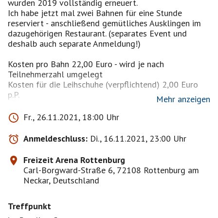
wurden 2019 vollständig erneuert.
Ich habe jetzt mal zwei Bahnen für eine Stunde
reserviert - anschließend gemütliches Ausklingen im
dazugehörigen Restaurant. (separates Event und
deshalb auch separate Anmeldung!)
Kosten pro Bahn 22,00 Euro - wird je nach
Teilnehmerzahl umgelegt
Kosten für die Leihschuhe (verpflichtend) 2,00 Euro
p.P.
Mehr anzeigen
Weitere Infos:
Fr., 26.11.2021, 18:00 Uhr
Bowling:
https://www.freizeitarena-
rottenburg.de/bowlingcenter/
Anmeldeschluss:
Di., 16.11.2021, 23:00 Uhr
Es sind ausreichend Parkplätze vorhanden
Freizeit Arena Rottenburg
Da ich die Bahnen reservieren muss, bitte ich nur um
Carl-Borgward-Straße 6, 72108 Rottenburg am
VERBINDLICHE Anmeldungen!
Neckar, Deutschland
Es gelten die zum Zeitpunkt der Veranstaltung
Treffpunkt
gültigen Corona-Regeln.
Die Teilnahme ist auf eigene Gefahr.