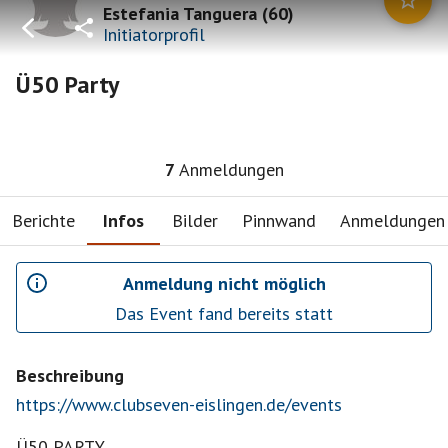
Estefania Tanguera
(
60
)
Initiatorprofil
Ü50 Party
7
Anmeldungen
Berichte
Infos
Bilder
Pinnwand
Anmeldungen
Anmeldung nicht möglich
Das Event fand bereits statt
Beschreibung
https://www.clubseven-eislingen.de/events
Ü50 PARTY