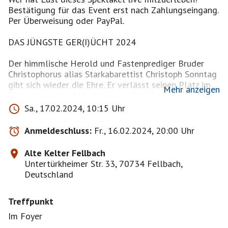
Bestätigung für das Event erst nach Zahlungseingang.
Per Überweisung oder PayPal.
DAS JÜNGSTE GER(I)ÜCHT 2024
Der himmlische Herold und Fastenprediger Bruder
Christophorus alias Starkabarettist Christoph Sonntag
gibt sich wieder die Ehre. Er verlässt seinen Platz im
Mehr anzeigen
Himmel, um den Mächtigen aus Politik, Wirtschaft und
Gesellschaft ordentlich die Leviten zu lesen.
Sa., 17.02.2024, 10:15 Uhr
Sternzeit 2024 - über 20 Jahre hat das Raumschiff USS
Däumler Porsch-Bonz im Weltall verbracht, mit dem
Anmeldeschluss:
Fr., 16.02.2024, 20:00 Uhr
Auftrag, die baden-württembergische Lebensart auch
in anderen Sternsystemen zu verbreiten. Doch
Alte Kelter Fellbach
nachdem nun alle Maultaschen an Außerirdische
Untertürkheimer Str. 33, 70734 Fellbach,
verteilt und die Milchstraße einer eingehenden
Deutschland
Kehrwoche unterzogen wurde, ist es Zeit ins Ländle
zurückzukehren.
Treffpunkt
Doch die Besatzung (Doris Reichenauer und Thomas
Schreckenberger) unseres Raumschiffs muss
Im Foyer
feststellen, dass nicht alles so ist, wie man erwarten