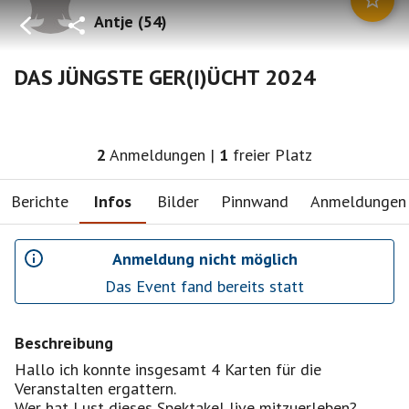
Antje
(
54
)
DAS JÜNGSTE GER(I)ÜCHT 2024
2
Anmeldungen
|
1
freier Platz
Berichte
Infos
Bilder
Pinnwand
Anmeldungen
Anmeldung nicht möglich
Das Event fand bereits statt
Beschreibung
Hallo ich konnte insgesamt 4 Karten für die
Veranstalten ergattern.
Wer hat Lust dieses Spektakel live mitzuerleben?