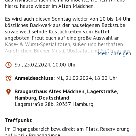
hierzu heute wieder im Alten Mädchen.
Es wird auch diesen Sonntag wieder von 10 bis 14 Uhr
köstliches Backwerk aus der hauseigenen Backstube
sowie wechselnde Köstlichkeiten vom Büffet
angeboten. Freut euch auf eine große Auswahl an
Käse- & Wurst-Spezialitäten, süßen und herzhaften
Aufstrichen, Bircher Müsli, Obstsalat und Süßkram aus
Mehr anzeigen
der Pâtisserie.
(vorbehaltlich etw. Änderungen)
So., 25.02.2024, 10:00 Uhr
Anmeldeschluss:
Mi., 21.02.2024, 18:00 Uhr
Da Frühstückstreffs erfahrungsgemäß gut besucht
sind - bitte anmelden.
Braugasthaus Altes Mädchen, Lagerstraße,
Und wer angemeldet ist, is(s)t dabei.
Hamburg, Deutschland
Lagerstraße 28b, 20357 Hamburg
--> Würde mich freuen hierbei auch neue Gesichter
begrüßen zu können,
Treffpunkt
daher kann es u. U. auch sein das hier nicht unbedingt
immer in der Reihnfolge der Anmeldungen bestätigt
Im Eingangsbereich bzw. direkt am Platz. Reservierung
wird <--
auf Hasi - Brunchgruppe