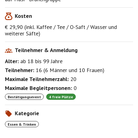
Zur Info: In diesem neuen Preis von € 29,90 (vorher €
Kosten
22,90) sind folgende Erweiterungen eingeschlosen:
Cerealien-Auswahl, Obstplatte, hausgemachter Eistee,
€ 29,90 (inkl. Kaffee / Tee / O-Saft / Wasser und
große Saftauswahl und ein Glas Rodenbach Alexander.
weiterer Säfte)
(Stand 04.02.24)
Teilnehmer & Anmeldung
Alter:
ab 18
bis 99
Jahre
Teilnehmer:
16
(
6 Männer
und
10 Frauen
)
Maximale Teilnehmerzahl:
20
Maximale Begleitpersonen:
0
Bestätigungsevent
4 freie Plätze
Kategorie
Essen & Trinken