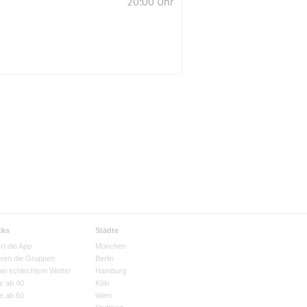
20:00 Uhr
cks
Städte
rt die App
München
eren die Gruppen
Berlin
bei schlechtem Wetter
Hamburg
e ab 40
Köln
e ab 50
Wien