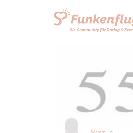
Scaraby
(69)