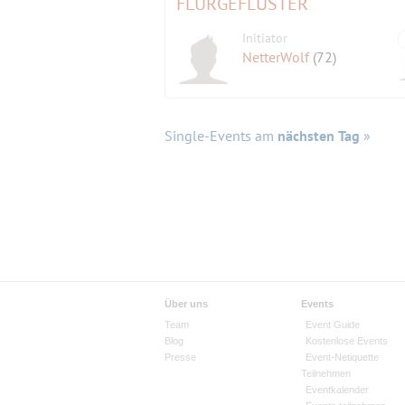
FLURGEFLÜSTER
Initiator
NetterWolf
(72)
Single-Events am
nächsten Tag
»
Über uns
Events
Team
Event Guide
Blog
Kostenlose Events
Presse
Event-Netiquette
Teilnehmen
Eventkalender