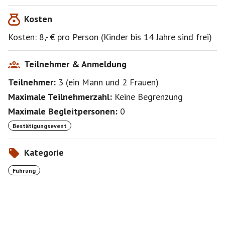
Tipp: Wer noch ein schönes Ostergeschenk braucht
Kosten
kann unseren Weltladen in der Fußgängerzone,
Marktstraße 30 ab 9.00 Uhr besuchen - fairer Handel
Kosten: 8,- € pro Person (Kinder bis 14 Jahre sind frei)
www.einewelt-plochingen.de
Teilnehmer & Anmeldung
Teilnehmer:
3
(
ein Mann
und
2 Frauen
)
Maximale Teilnehmerzahl:
Keine Begrenzung
Maximale Begleitpersonen:
0
Bestätigungsevent
Kategorie
Führung