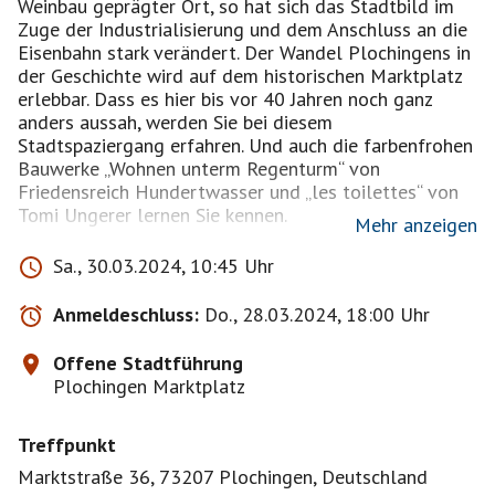
Weinbau geprägter Ort, so hat sich das Stadtbild im
Zuge der Industrialisierung und dem Anschluss an die
Eisenbahn stark verändert. Der Wandel Plochingens in
der Geschichte wird auf dem historischen Marktplatz
erlebbar. Dass es hier bis vor 40 Jahren noch ganz
anders aussah, werden Sie bei diesem
Stadtspaziergang erfahren. Und auch die farbenfrohen
Bauwerke „Wohnen unterm Regenturm“ von
Friedensreich Hundertwasser und „les toilettes“ von
Tomi Ungerer lernen Sie kennen.
Mehr anzeigen
Dauer: ca. 1 Stunde
Sa., 30.03.2024, 10:45 Uhr
Kosten: 8,- € pro Person (Kinder bis 14 Jahre sind frei)
Treffpunkt: PlochingenInfo, Marktstr. 36, 73207
Anmeldeschluss:
Do., 28.03.2024, 18:00 Uhr
Plochingen
Offene Stadtführung
Anmeldung über die PlochingenInfo: Tel. 07153 /
Plochingen Marktplatz
7005-250, Mail tourismus@plochingen.de oder per
Online-Formular.
Treffpunkt
Wir können anschließend im Waldhorn oder im
Marktstraße 36, 73207 Plochingen, Deutschland
Fuhrmannshaus ein Mittagessen zu uns nehmen.