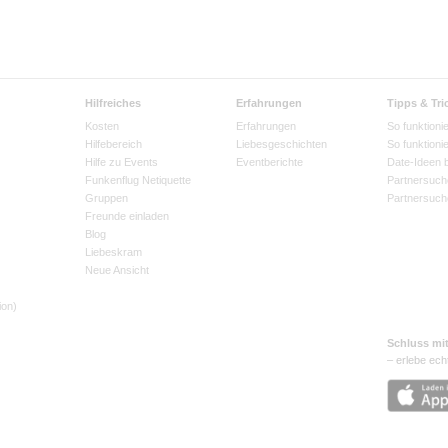
Hilfreiches
Erfahrungen
Tipps & Tri
Kosten
Erfahrungen
So funktionie
Hilfebereich
Liebesgeschichten
So funktioni
Hilfe zu Events
Eventberichte
Date-Ideen 
Funkenflug Netiquette
Partnersuch
Gruppen
Partnersuch
Freunde einladen
Blog
Liebeskram
Neue Ansicht
ion)
Schluss mi
– erlebe ech