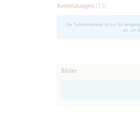
Anmeldungen
(15)
Die Teilnehmerliste ist nur für eingel
an, um d
Bilder