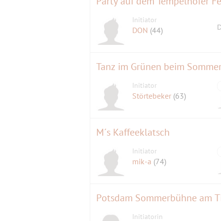
Party auf dem Tempelhofer Fe
Initiator
D
DON
(44)
Tanz im Grünen beim Sommerfe
Initiator
Störtebeker
(63)
M´s Kaffeeklatsch
Initiator
mik-a
(74)
Potsdam Sommerbühne am Tief
Initiatorin