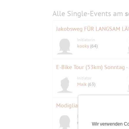
Alle Single-Events am
s
Jakobsweg FÜR LANGSAM L
Initiatorin
kooky
(64)
Initiator
Maik
(63)
Modigliani. Moderne Blicke. A
Initiatorin
mondauster
(63)
Wir verwenden Co