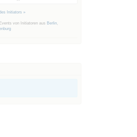
es Initiators »
Events von Initiatoren aus
Berlin
,
enburg