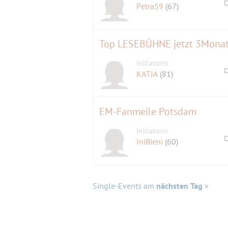
D
Petra59
(67)
Top LESEBÜHNE jetzt 3Monate
Initiatorin
D
KATJA
(81)
EM-Fanmeile Potsdam
Initiatorin
D
IniBieni
(60)
Single-Events am
nächsten Tag
»