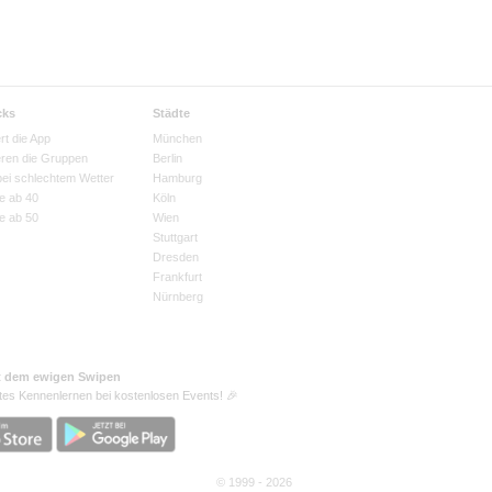
cks
Städte
rt die App
München
eren die Gruppen
Berlin
bei schlechtem Wetter
Hamburg
e ab 40
Köln
e ab 50
Wien
Stuttgart
Dresden
Frankfurt
Nürnberg
t dem ewigen Swipen
tes Kennenlernen bei kostenlosen Events! 🎉
© 1999 - 2026