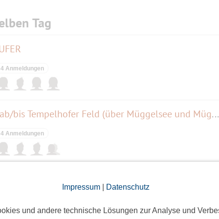
elben Tag
ÄUFER
4 Anmeldungen
E-Bike Tour (53km) Sonntag - ab/bis Tempelhofer Feld (über Müggelsee und Müggelberge)
4 Anmeldungen
usstellung mit Führung.
Impressum
|
Datenschutz
13 Anmeldungen
okies und andere technische Lösungen zur Analyse und Verbe