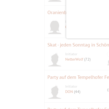
Initiatorin
Gisela
(68)
Skat - jeden Sonntag in Schö
Initiator
NetterWolf
(72)
Party auf dem Tempelhofer Fe
Initiator
D
DON
(44)