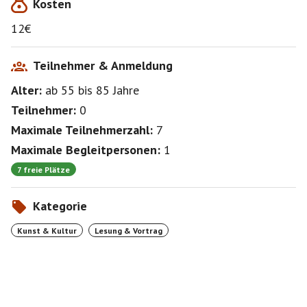
Kosten
Gut ist auch Knarf Rellöm, der Erfinder (kompletter
12€
Quatsch) der Hamburger Schule, ein Rebell, der
Elektro und Rock'n'Roll zu fluffigen Pop-Perlen
zusammenknetet, ohne dass sie etwas von ihrem
Teilnehmer & Anmeldung
inhaltlichen Biss verlieren. Sehr tanzbar.
Alter:
ab 55
bis 85
Jahre
Vom Stamm sind energetisch aufgeladen am Start:
Teilnehmer:
0
Susanne M. Riedel, Andreas 'Spider' Krenzke, Falko
Maximale Teilnehmerzahl:
7
Hennig, Frank Sorge, Heiko Werning, Gott und Ahne.
Dida sorgt für gekühlte Getränke in seinem Didamobil,
Maximale Begleitpersonen:
1
die Mauersegler vollführen tollkühne Kunstflüge über
7 freie Plätze
euren Köpfen, es gibt die berührendsten Texte der
Gegenwart, Wissenswertes aus der Welt des
Kategorie
Wahnsinns,
Kunst & Kultur
Lesung & Vortrag
Ach so! Wir wissen natürlich, dass viele unserer
Zuschauerinnen und -schauer einen guten Fußball
durchaus zu schätzen wissen. Was läge näher, als ein
um 21 Uhr beginnendes Spiel zu zeigen? Im
Empfangsbereich der FIT? Richtig: nichts läge näher.