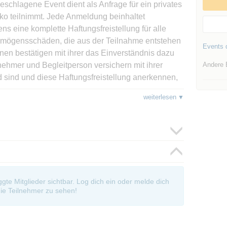
geschlagene Event dient als Anfrage für ein privates
iko teilnimmt. Jede Anmeldung beinhaltet
fens eine komplette Haftungsfreistellung für alle
rmögensschäden, die aus der Teilnahme entstehen
Events d
en bestätigen mit ihrer das Einverständnis dazu
nehmer und Begleitperson versichern mit ihrer
Andere 
 sind und diese Haftungsfreistellung anerkennen,
irksam wird.
weiterlesen
igene Gefahr und unter Berücksichtigung der
 verabredet werden. Wer nicht rechtzeitig am
nn an auf sich allein gestellt.
oggte Mitglieder sichtbar. Log dich ein oder melde dich
ie Teilnehmer zu sehen!