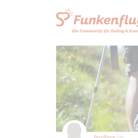
BergBiene
(56)