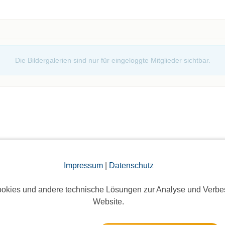
Die Bildergalerien sind nur für eingeloggte Mitglieder sichtbar.
elben Tag
Impressum
|
Datenschutz
an - Rundfunk-Sinfonieorchester Berlin
okies und andere technische Lösungen zur Analyse und Verbe
Website.
12 Anmeldungen