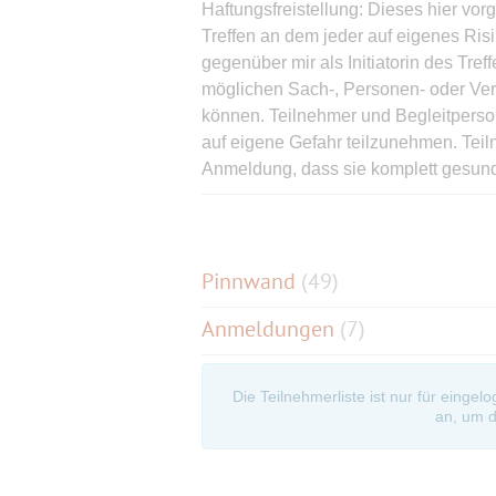
Haftungsfreistellung: Dieses hier vor
Treffen an dem jeder auf eigenes Ris
gegenüber mir als Initiatorin des Tref
möglichen Sach-, Personen- oder Ve
können. Teilnehmer und Begleitperson
auf eigene Gefahr teilzunehmen. Teil
Anmeldung, dass sie komplett gesund
die mit jeder Anmeldung zum Event w
Fahrgemeinschaften können nur auf e
aktuellen Auflagen über die Pinnwand
Treffpunkt erscheint ist schon von Begi
Pinnwand
(
49
)
Anmeldungen
(7)
Die Teilnehmerliste ist nur für eingel
an, um d