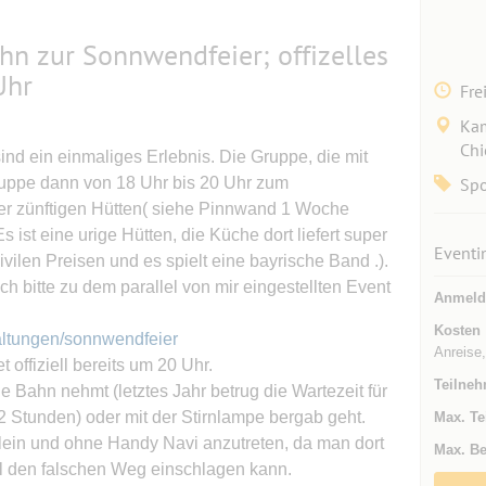
 zur Sonnwendfeier; offizelles
Uhr
Fre
Ka
Chi
d ein einmaliges Erlebnis. Die Gruppe, die mit
gruppe dann von 18 Uhr bis 20 Uhr zum
Spo
er zünftigen Hütten( siehe Pinnwand 1 Woche
Es ist eine urige Hütten, die Küche dort liefert super
Eventi
ivilen Preisen und es spielt eine bayrische Band .).
ch bitte zu dem parallel von mir eingestellten Event
Anmeld
Kosten
ltungen/sonnwendfeier
Anreise
offiziell bereits um 20 Uhr.
Teilneh
ie Bahn nehmt (letztes Jahr betrug die Wartezeit für
2 Stunden) oder mit der Stirnlampe bergab geht.
Max. Te
lein und ohne Handy Navi anzutreten, da man dort
Max. Be
ell den falschen Weg einschlagen kann.