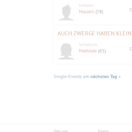
Initiator
D
Maratiri
(78)
AUCH ZWERGE HABEN KLEI
Initiatorin
D
Mathilde
(65)
Single-Events am
nächsten Tag
»
Über uns
Events