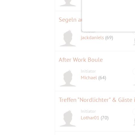
Segeln auf dem Wannsee
Initiator
jackdaniels
(69)
After Work Boule
Initiator
Michael
(64)
Treffen "Nordlichter" & Gäst
Initiator
Lothar01
(70)