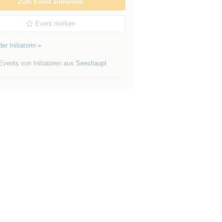
Zum Event anmelden
Event merken
er Initiatorin »
Events von Initiatoren aus
Seeshaupt