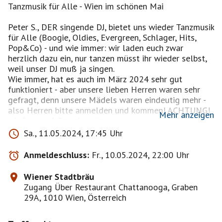
Tanzmusik für Alle - Wien im schönen Mai
Peter S., DER singende DJ, bietet uns wieder Tanzmusik
für Alle (Boogie, Oldies, Evergreen, Schlager, Hits,
Pop&Co) - und wie immer: wir laden euch zwar
herzlich dazu ein, nur tanzen müsst ihr wieder selbst,
weil unser DJ muß ja singen.
Wie immer, hat es auch im März 2024 sehr gut
funktioniert - aber unsere lieben Herren waren sehr
gefragt, denn unsere Mädels waren eindeutig mehr -
also Herren bitte anmelden und kommen! ACHTUNG!
Mehr anzeigen
wir fangen 1 Stunde später an.
Sa., 11.05.2024, 17:45 Uhr
Wie schon beim letzten Mal haben wir unsere Plätze
direkt bei der Tanzfläche und in der Nähe unseres DJ's
Anmeldeschluss:
Fr., 10.05.2024, 22:00 Uhr
- es ist immer eine Freude, wenn man die Musik nicht
vom Band hört, sondern wenn live gesungen wird.
Wiener Stadtbräu
Apropos: oben ist das Chattanooga, über die Stiege
Zugang Über Restaurant Chattanooga, Graben
hinunter nennt es sich dann Wiener Stadtbräu.
29A, 1010 Wien, Österreich
Man kann auch essen - was, das werdet ihr der Karte