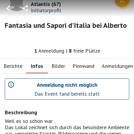
Atlantis
(
67
)
Initiatorprofil
Fantasia und Sapori d'Italia bei Alberto
1
Anmeldung
|
8
freie Plätze
Berichte
Infos
Bilder
Pinnwand
Anmeldungen
Anmeldung nicht möglich
Das Event fand bereits statt
Beschreibung
Weil es so schön war ..
Das Lokal zeichnet sich durch das besondere Ambiente
aus, verspielte Klüster, Bildergalerie und die vielen