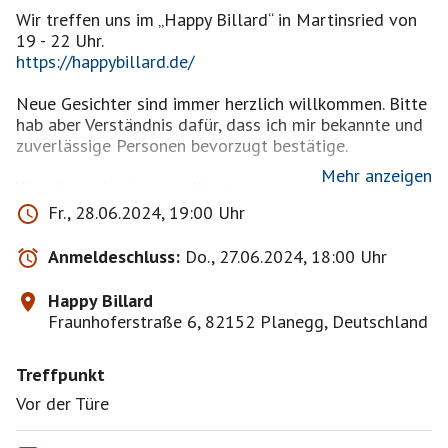
Wir treffen uns im „Happy Billard“ in Martinsried von
https://happybillard.de/
Neue Gesichter sind immer herzlich willkommen. Bitte
hab aber Verständnis dafür, dass ich mir bekannte und
zuverlässige Personen bevorzugt bestätige.
Mehr anzeigen
Was du noch wissen solltest....
Wir spielen immer zu zweit an einem Tisch und
Fr., 28.06.2024, 19:00 Uhr
wechseln dann durch. Deswegen achte ich auf eine
gerade Anzahl an Spielern. Sollte ich jemand nicht
Anmeldeschluss:
Do., 27.06.2024, 18:00 Uhr
gleich bestätigen, dann hat das nichts mit der Person
zu tun, sondern mit der Organisation. Solltest du mal
Happy Billard
auf der Warteliste stehen, bleib gerne drauf, oft tut
Fraunhoferstraße 6, 82152 Planegg, Deutschland
sich auch noch kurzfristig was. Aber melde dich bitte
rechtzeitig ab, wenn du etwas anderes vor hast.
Treffpunkt
Häufiges kurzfristiges Absagen wird nicht so gerne
gesehen.
Vor der Türe
Jeder spielt bei uns mit jedem. Also auch gute Spieler