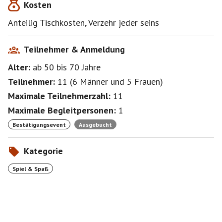
Kosten
mit Anfängern.
Anteilig Tischkosten, Verzehr jeder seins
Wir spielen 3 Stunden. Also bitte plane diese Zeit auch
ein, da wir die Tischmiete durch alle Teilnehmer teilen.
Sonst wird es schwierig mit der Abrechnung - Danke!
Teilnehmer & Anmeldung
Alter:
ab 50
bis 70
Jahre
Haftungsausschluss: Dies ist ein privat organisiertes
Event ohne irgendeine Haftungsübernahme durch
Teilnehmer:
11
(
6 Männer
und
5 Frauen
)
mich.
Maximale Teilnehmerzahl:
11
Maximale Begleitpersonen:
1
Bestätigungsevent
Ausgebucht
Kategorie
Spiel & Spaß