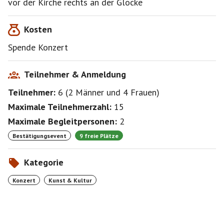
vor der Kirche rechts an der Glocke
Bearbeitungen für Synthesizer, Klavier und Orgel
Vera Klaiber (Orgel), Fernando Lepe Arias und
Kosten
Christian
Zimmermann (Klavier und Synthesizer)
Spende Konzert
Bitte kein wildes Auf und Abmelden. Konzert beginnt
20 Uhr....es wird auf jeden Fall voll.
Teilnehmer & Anmeldung
Bitte die Pinnwand "sauber halten" und fragen bitte
Teilnehmer:
6
(
2 Männer
und
4 Frauen
)
direkt an mich.
Maximale Teilnehmerzahl:
15
Maximale Begleitpersonen:
2
Bestätigungsevent
9 freie Plätze
Kategorie
Konzert
Kunst & Kultur