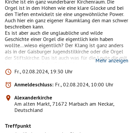
Kirche ist ein ganz wunderbarer Kirchenraum. Die
Orgel ist in den Höhen wie eine klare Glocke und bei
den Tiefen entwickelt sie eine ungewöhnliche Power.
Auch hier ein ganz eigener Raumklang den man schwer
beschreiben kann.
Es ist aber auch die unglaubliche und wilde
Geschichte einer Orgel die eigentlich kein haben
wollte....wieso eigentlich? Der Klang ist ganz anders
als in der Gaisburger Jugendstilkirche oder die Orgel
der Stiftskirche. Das ist auch was für die Leute die mit
Mehr anzeigen
beim Konzert auf der Gänsheide waren.
Wenn das Wetter warm ist, strahlt das Licht ganz
Fr., 02.08.2024, 19:30 Uhr
wunderschön im Kirchenraum. Das gibt es nur im
Sommer und es ist eine wunderbar lockere und
Anmeldeschluss:
Fr., 02.08.2024, 10:00 Uhr
gelöste Stimmung. Danach schweigt die Orgel wieder
für lange Zeit! Warum? Die Kirche ist eine
Alexanderkirche
Wallfahrtskirche und nicht beheizbar....
Am alten Markt, 71672 Marbach am Neckar,
Hier der Text des Veranstalters...ein ungewöhnliches
Deutschland
Konzert:
Treffpunkt
Bach meets Electro
Orgelwerke von Johann Sebastian Bach und