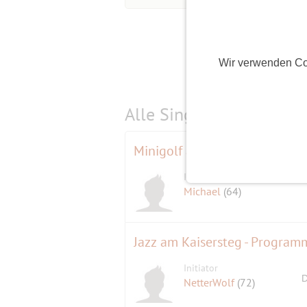
Wir verwenden Co
Alle Single-Events am
s
Minigolf am Schäfersee
Initiator
Michael
(64)
Jazz am Kaisersteg - Progra
Initiator
D
NetterWolf
(72)