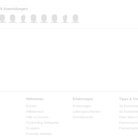
8 Anmeldungen
Hilfreiches
Erfahrungen
Tipps & Tri
Kosten
Erfahrungen
So funktionie
Hilfebereich
Liebesgeschichten
So funktioni
Hilfe zu Events
Eventberichte
Date-Ideen 
Funkenflug Netiquette
Partnersuch
Gruppen
Partnersuch
Freunde einladen