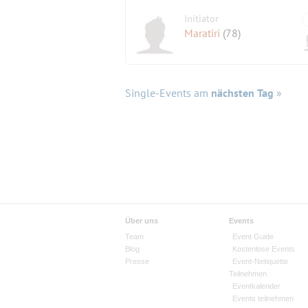
Initiator
Maratiri
(78)
Single-Events am
nächsten Tag
»
Über uns
Events
Team
Event Guide
Blog
Kostenlose Events
Presse
Event-Netiquette
Teilnehmen
Eventkalender
Events teilnehmen