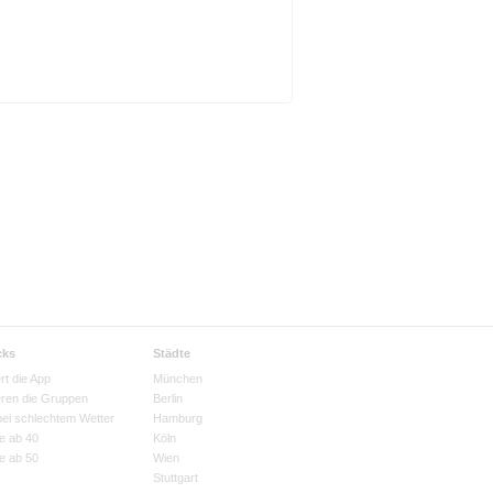
cks
Städte
rt die App
München
eren die Gruppen
Berlin
bei schlechtem Wetter
Hamburg
e ab 40
Köln
e ab 50
Wien
Stuttgart