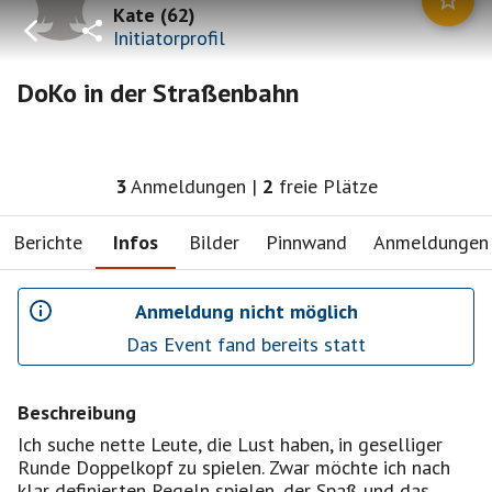
Kate
(
62
)
Initiatorprofil
DoKo in der Straßenbahn
3
Anmeldungen
|
2
freie Plätze
Berichte
Infos
Bilder
Pinnwand
Anmeldungen
Anmeldung nicht möglich
Das Event fand bereits statt
Beschreibung
Ich suche nette Leute, die Lust haben, in geselliger
Runde Doppelkopf zu spielen. Zwar möchte ich nach
klar definierten Regeln spielen, der Spaß und das