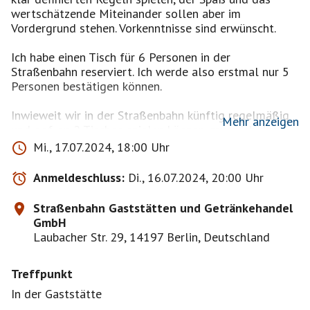
wertschätzende Miteinander sollen aber im
Vordergrund stehen. Vorkenntnisse sind erwünscht.
Ich habe einen Tisch für 6 Personen in der
Straßenbahn reserviert. Ich werde also erstmal nur 5
Personen bestätigen können.
Inwieweit wir in der Straßenbahn künftig regelmäßig
Mehr anzeigen
und ggf. an 2 Tischen spielen können, muss ich dann
noch klären. Andere Locations im Berliner Westen
Mi., 17.07.2024, 18:00 Uhr
(Wilmersdorf, Schöneberg, Charlottenburg) sind schon
identifiziert und wären künftig denkbar. Mir schwebt
Anmeldeschluss:
Di., 16.07.2024, 20:00 Uhr
perspektivisch ein wöchentliches Event vor.
Straßenbahn Gaststätten und Getränkehandel
Ich behalte mir vor, nach Lust und Laune zu bestätigen
GmbH
und nicht zwingend nach Reihenfolge und bitte
Laubacher Str. 29, 14197 Berlin, Deutschland
diesbezüglich um Verständnis.
Treffpunkt
In der Gaststätte