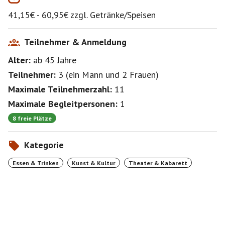
41,15€ - 60,95€ zzgl. Getränke/Speisen
Mit Aktionscode : QUEEN2024
- 50% Rabatt
Teilnehmer & Anmeldung
Wir sitzen Reihe 4, Tisch 6
Alter:
ab 45
Jahre
Wer Hilfe beim buchen benötigt ,
bitte melden.
Teilnehmer:
3
(
ein Mann
und
2 Frauen
)
Maximale Teilnehmerzahl:
11
Kategorie Premium: 60,95€
Maximale Begleitpersonen:
1
1 : 56,00€
2: 48,30€
8 freie Plätze
3: 41,15€
Kategorie
Essen & Trinken
Kunst & Kultur
Theater & Kabarett