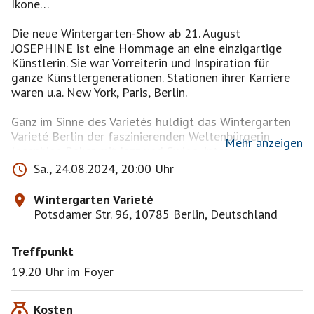
Ikone…
Die neue Wintergarten-Show ab 21. August
JOSEPHINE ist eine Hommage an eine einzigartige
Künstlerin. Sie war Vorreiterin und Inspiration für
ganze Künstlergenerationen. Stationen ihrer Karriere
waren u.a. New York, Paris, Berlin.
Ganz im Sinne des Varietés huldigt das Wintergarten
Varieté Berlin der faszinierenden Weltenbürgerin
Mehr anzeigen
Josephine Baker mit Jazz und Swing, interessanten und
bewegenden Anekdoten – und natürlich, wie kann es
Sa., 24.08.2024, 20:00 Uhr
anders sein im Wintergarten, mit hervorragender
Artistik, Tanz und Glamour.
Wintergarten Varieté
Potsdamer Str. 96, 10785 Berlin, Deutschland
Vorhang auf… für JOSEPHINE!
Treffpunkt
Dauer: ca. 160 Min. inkl. Pause
19.20 Uhr im Foyer
https://wintergarten.eventim-
inhouse.de/webshop/webticket/seatmap?
Kosten
eventId=1756&el=true