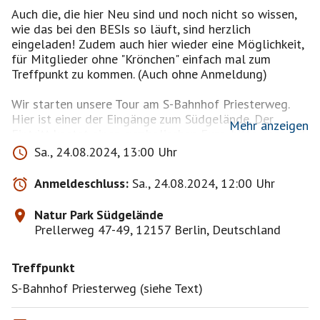
Auch die, die hier Neu sind und noch nicht so wissen,
wie das bei den BESIs so läuft, sind herzlich
eingeladen! Zudem auch hier wieder eine Möglichkeit,
für Mitglieder ohne "Krönchen" einfach mal zum
Treffpunkt zu kommen. (Auch ohne Anmeldung)
Wir starten unsere Tour am S-Bahnhof Priesterweg.
Hier ist einer der Eingänge zum Südgelände. Der
Mehr anzeigen
Eintritt kostet einen symbolischen Euro, bitte passend
bereithalten, der Automat wechselt nicht und behält
Sa., 24.08.2024, 13:00 Uhr
das Restgeld als Spende.
Hier war früher der Tempelhofer Rangierbahnhof,
Anmeldeschluss:
Sa., 24.08.2024, 12:00 Uhr
einer der größten Güterbahnhöfe Berlins. Man kann
noch einiges historisches Eisenbahninventar
Natur Park Südgelände
entdecken. Vorbei am alten Lokschuppen und dem
Prellerweg 47-49, 12157 Berlin, Deutschland
weithin sichtbaren Wasserturm geht es auf alten
Gleisen entlang der S-Bahn zum Bahnhof Südkreuz.
Treffpunkt
Jetzt wird es etwas Urbahner. Den Bahnhof Südkreuz
durchqueren wir und landen sozusagen auf seinem
S-Bahnhof Priesterweg (siehe Text)
Hinterhof. Keine Bange, hier fängt ein bequemer Weg
an, der uns zum Alfred-Lion-Steg führt. Auf dieser