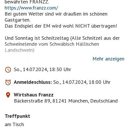
https://www.franzz.com/
Bei gutem Wetter sind wir draußen im schönen
Gastgarten.
Das Endspiel der EM wird wohl NICHT übertragen!
Und Sonntag ist Schnitzeltag (Alle Schnitzel aus der
Schweinelende vom Schwäbisch Hällischen
Landschwein)
Mehr anzeigen
Wir sind alle ganz entspannte und lustige Menschen,
die sich seit ein paar Jahren jeden Sonntag Abend in
So., 14.07.2024, 18:30 Uhr
einem anderen Wirtshaus oder im Sommer auch im
Biergarten treffen. Neue Gesichter sind immer herzlich
Anmeldeschluss:
So., 14.07.2024, 18:00 Uhr
willkommen. Wir freuen uns auf euch!
Wirtshaus Franzz
Setzt Euch gerne auf die Warteliste - oft ändert sich
Bäckerstraße 89, 81241 München, Deutschland
noch was!
Treffpunkt
https://www.muenchnersingles.de/group/2087
am Tisch