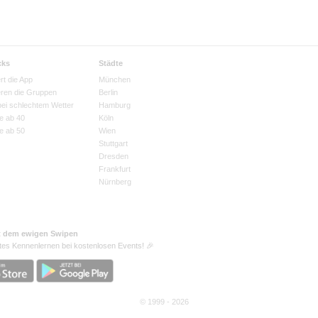
cks
Städte
rt die App
München
eren die Gruppen
Berlin
bei schlechtem Wetter
Hamburg
e ab 40
Köln
e ab 50
Wien
Stuttgart
Dresden
Frankfurt
Nürnberg
t dem ewigen Swipen
tes Kennenlernen bei kostenlosen Events! 🎉
© 1999 - 2026