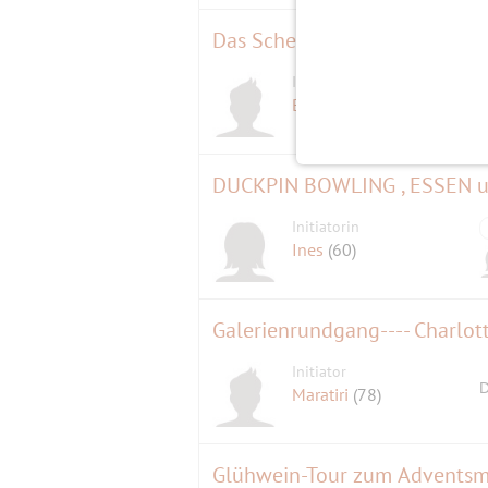
Das Scheunenviertel, Teil II
Initiator
Berndlin
(68)
DUCKPIN BOWLING , ESSEN 
Initiatorin
Ines
(60)
Galerienrundgang---- Charlo
Initiator
D
Maratiri
(78)
Glühwein-Tour zum Adventsma