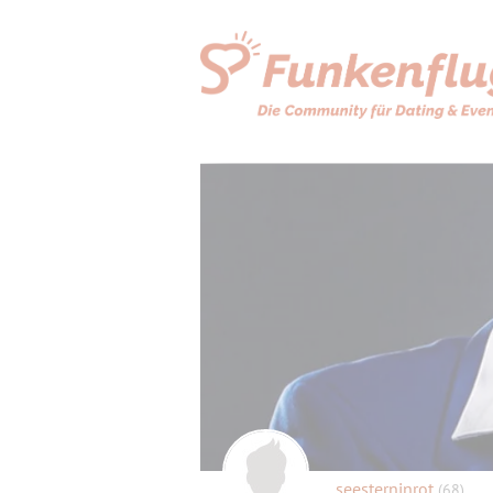
seesterninrot
(68)