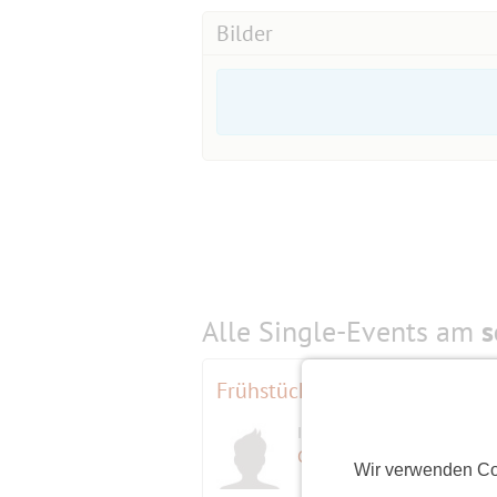
Bilder
Alle Single-Events am
s
Frühstücksbuffet - All you can
Initiator
Gremlin58
(68)
Wir verwenden Co