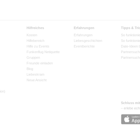
Hilfreiches
Erfahrungen
Tipps & Tri
Kosten
Erfahrungen
So funktionie
Hilfebereich
Liebesgeschichten
So funktioni
Hilfe zu Events
Eventberichte
Date-Ideen 
Funkenflug Netiquette
Partnersuch
Gruppen
Partnersuch
Freunde einladen
Blog
Liebeskram
Neue Ansicht
ion)
Schluss mi
– erlebe ech