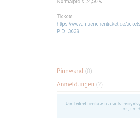
Normalpreis 24,50 €
Tickets:
https://www.muenchenticket.de/ticke
PID=3039
oder ... im Cafe' KartenGarten in Germ
Pinnwand
(
0
)
Anmeldungen
(2)
Die Teilnehmerliste ist nur für eingel
an, um d