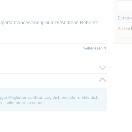
Events d
ts/performances/ennnjlkiumz9/Andreas-Rebers?
Andere 
ering / Landsbergerstr.
weiterlesen
oggte Mitglieder sichtbar. Log dich ein oder melde dich
ie Teilnehmer zu sehen!