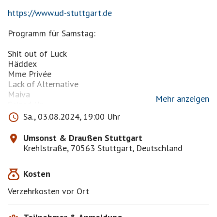
https://www.ud-stuttgart.de
Programm für Samstag:
Shit out of Luck
Häddex
Mme Privée
Lack of Alternative
Maiva
Mehr anzeigen
Seized Up
Unicorn Partisans
Sa., 03.08.2024, 19:00 Uhr
Es versteht sich als das große Fest der alternativen
Umsonst & Draußen Stuttgart
Szene. Es wird organisiert von einem offenen Plenum,
Krehlstraße, 70563 Stuttgart, Deutschland
zu dem jede und jeder kommen und mitmachen kann.
Veranstalter ist der extra dafür gegründete Umsonst
Kosten
& Draußen Kultur e.V. Stuttgart. Planung,
Vorbereitung, Ausgestaltung und Organisation obliegt
Verzehrkosten vor Ort
jedoch dem Plenum.
Das schönste, bunteste, alternativste, nicht