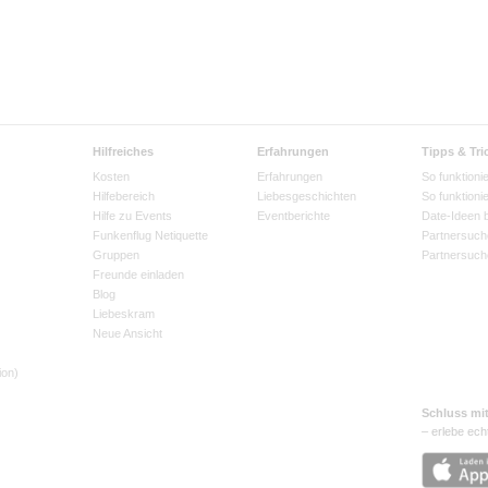
Hilfreiches
Erfahrungen
Tipps & Tri
Kosten
Erfahrungen
So funktionie
Hilfebereich
Liebesgeschichten
So funktioni
Hilfe zu Events
Eventberichte
Date-Ideen 
Funkenflug Netiquette
Partnersuch
Gruppen
Partnersuch
Freunde einladen
Blog
Liebeskram
Neue Ansicht
ion)
Schluss mi
– erlebe ech