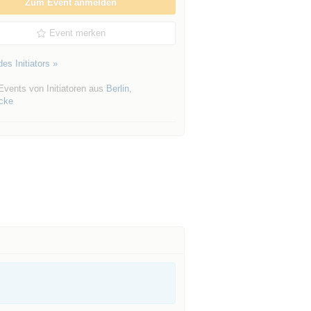
Zum Event anmelden
Event merken
es Initiators »
Events von Initiatoren aus
Berlin
,
icke