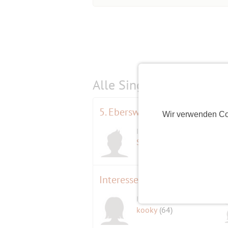
Alle Single-Events am
s
5. Eberswalder Tomatenfest
Wir verwenden Co
Initiator
Störtebeker
(63)
Interessenabfrage Bootsfahrt
Initiatorin
kooky
(64)