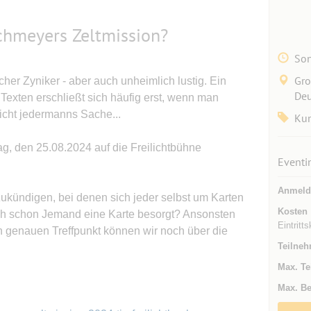
chmeyers Zeltmission?
Son
Gro
her Zyniker - aber auch unheimlich lustig. Ein
Deu
 Texten erschließt sich häufig erst, wenn man
icht jedermanns Sache...
Kun
ag, den 25.08.2024 auf die Freilichtbühne
Eventi
Anmeld
zukündigen, bei denen sich jeder selbst um Karten
Kosten
ich schon Jemand eine Karte besorgt? Ansonsten
Eintritt
en genauen Treffpunkt können wir noch über die
Teilneh
Max. Te
Max. Be