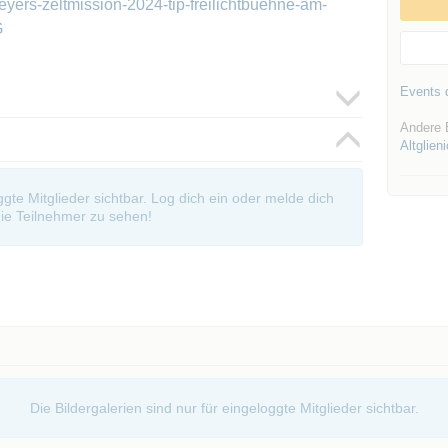
yers-zeltmission-2024-tip-freilichtbuehne-am-
G
Events d
Andere 
Altglien
oggte Mitglieder sichtbar. Log dich ein oder melde dich
ie Teilnehmer zu sehen!
Die Bildergalerien sind nur für eingeloggte Mitglieder sichtbar.