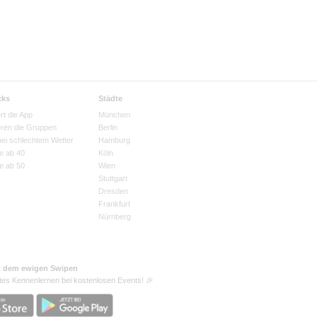
cks
Städte
rt die App
München
eren die Gruppen
Berlin
bei schlechtem Wetter
Hamburg
e ab 40
Köln
e ab 50
Wien
Stuttgart
Dresden
Frankfurt
Nürnberg
t dem ewigen Swipen
tes Kennenlernen bei kostenlosen Events! 🎉