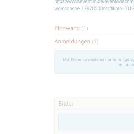
https://www.eventim.de/event/wischme
weissensee-17978508/?affiliate=TU
Pinnwand
(
1
)
Anmeldungen
(1)
Die Teilnehmerliste ist nur für eingel
an, um d
Bilder