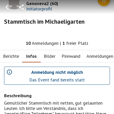
Genoveva2
(
60
)
Initiatorprofil
Stammtisch im Michaeligarten
10
Anmeldungen
|
1
freier Platz
Berichte
Infos
Bilder
Pinnwand
Anmeldungen
Anmeldung nicht möglich
Das Event fand bereits statt
Beschreibung
Gemütlicher Stammtisch mit netten, gut gelaunten
Leuten. Ich bitte um Verständnis, dass ich
"regelmäßige Teilnehmer" bevorzugt bestätige. Neue