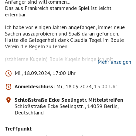
Anfänger sind willkommen....
Das aus Frankreich stammende Spiel ist leicht
erlernbar.
Ich habe vor einigen Jahren angefangen, immer neue
Sachen auszuprobieren und Spaß daran gefunden.
Hatte die Gelegenheit dank Claudia Tegel im Boule
Verein die Regeln zu lernen.
(stählerne Kugeln) Boule Kugeln bringe ich mit.
Mehr anzeigen
Bringt euch bitte eventuell was zu trinken und ein
Mi., 18.09.2024, 17:00 Uhr
Tuch für die Hände mit !
Anmeldeschluss:
Mi., 18.09.2024, 15:00 Uhr
Bei Regenwetter oder extremer Hitze sage ich das
Event ab bzw. verschiebe es , also bitte nochmal am
Schloßstraße Ecke Seelingstr. Mittelstreifen
Tag des Event's nachschauen.
Schloßstraße Ecke Seelingstr. , 14059 Berlin,
Deutschland
17.00 Uhr Boule / ab 18.30 Uhr Gasthaus Stelzeneder
(Österreich) Zillestr. 113
Treffpunkt
Spielregeln bei Boule: