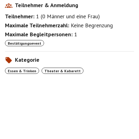
entfaltet sich ein faszinierendes Zusammenspiel von
Teilnehmer & Anmeldung
feinem Essen und mitreißender Improvisation.
Teilnehmer:
1
(
0 Männer
und
eine Frau
)
Maximale Teilnehmerzahl:
Keine Begrenzung
Maximale Begleitpersonen:
1
Bestätigungsevent
Kategorie
Essen & Trinken
Theater & Kabarett