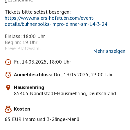
https://www.maiers-hofstubn.com/event-
details/buhnenpolka-impro-dinner-am-14-3-24
Einlass: 18:00 Uhr
Beginn: 19 Uhr
Freie Platzwahl.
Mehr anzeigen
Lass dich von der Bühnenpolka mitreißen,
Fr., 14.03.2025, 18:00 Uhr
die ohne Drehbuch agieren und jede noch so kleine
Anregung
Anmeldeschluss:
Do., 13.03.2025, 23:00 Uhr
aus dem Publikum in eine spannende Geschichte
verwandeln.
Hausmehring
85405 Nandlstadt-Hausmehring, Deutschland
Deine Ideen werden Teil des Geschehens – du bist
nicht nur Zuschauer, sondern ein wichtiger Bestandteil
Kosten
des Abends!
65 EUR Impro und 3-Gänge-Menü
Während du die 3 Gänge der exquisiten Küche der
Hofstubn genießt,