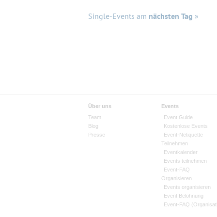
Single-Events am
nächsten Tag
»
Über uns
Events
Team
Event Guide
Blog
Kostenlose Events
Presse
Event-Netiquette
Teilnehmen
Eventkalender
Events teilnehmen
Event-FAQ
Organisieren
Events organisieren
Event Belohnung
Event-FAQ (Organisat