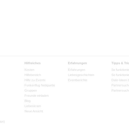
Hilfreiches
Erfahrungen
Tipps & Tri
Kosten
Erfahrungen
So funktionie
Hilfebereich
Liebesgeschichten
So funktioni
Hilfe zu Events
Eventberichte
Date-Ideen 
Funkenflug Netiquette
Partnersuch
Gruppen
Partnersuch
Freunde einladen
Blog
Liebeskram
Neue Ansicht
ion)