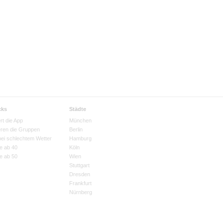
cks
Städte
rt die App
München
eren die Gruppen
Berlin
bei schlechtem Wetter
Hamburg
e ab 40
Köln
e ab 50
Wien
Stuttgart
Dresden
Frankfurt
Nürnberg