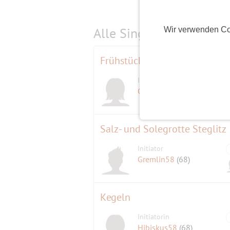
Alle Single-Events am
s
Wir verwenden Co
Frühstück und dann wandern
Initiatorin
Gisela
(68)
Salz- und Solegrotte Steglitz
Initiator
Gremlin58
(68)
Kegeln
Initiatorin
Hibiskus58
(68)