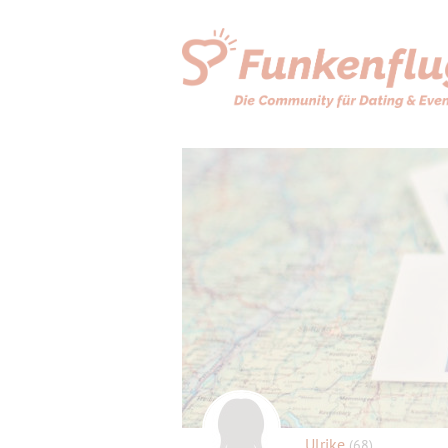
Ulrike
(68)