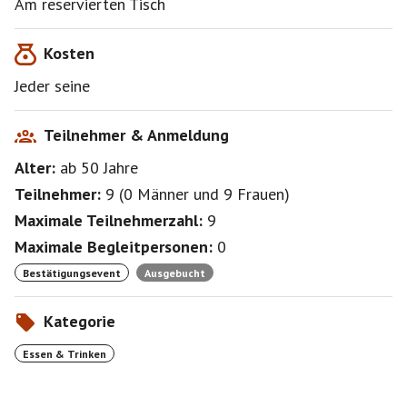
Am reservierten Tisch
• BekanntschaftsDauer,
• Schönheit oder
Kosten
• Geruch,
sondern schlicht nach Laune und... Neugier?
Jeder seine
Bitte haltet die Warteliste aktuell - will sagen:
wer unterdessen was Anderes vorhat, melde sich hier
Teilnehmer & Anmeldung
Alter:
ab 50
Jahre
Teilnehmer:
9
(
0 Männer
und
9 Frauen
)
Maximale Teilnehmerzahl:
9
Maximale Begleitpersonen:
0
Bestätigungsevent
Ausgebucht
Kategorie
Essen & Trinken