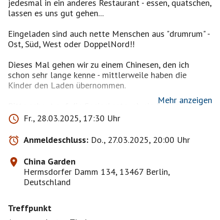
jedesmal in ein anderes Restaurant - essen, quatschen,
lassen es uns gut gehen...
Eingeladen sind auch nette Menschen aus "drumrum" -
Ost, Süd, West oder DoppelNord!!
Dieses Mal gehen wir zu einem Chinesen, den ich
schon sehr lange kenne - mittlerweile haben die
Kinder den Laden übernommen.
Mehr anzeigen
https://drive.google.com/file/d/1Jqb2tzNmZbvo4jt1H
Fr., 28.03.2025, 17:30 Uhr
2B0VGTtzEOBgr0q/view?usp=sharing
Und sollte das nicht der Fall sein, meldet Euch
Anmeldeschluss:
Do., 27.03.2025, 20:00 Uhr
einfach ab - ich nehm's nicht persönlich. Versprochen!
China Garden
Übrigens: Nicht alle Restaurants liegen direkt an einer
Hermsdorfer Damm 134, 13467 Berlin,
Haltestelle.
Deutschland
_________________
Und bitte nicht böse sein, aber ich bestätige NICHT
Treffpunkt
unbedingt nach
• AnmeldeReihenfolge,