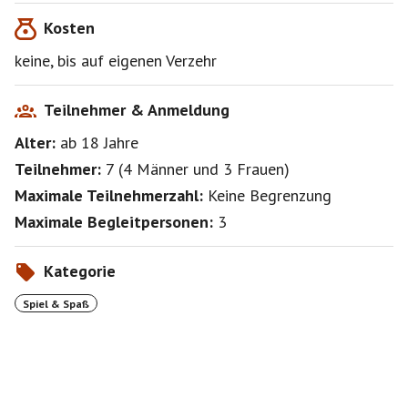
Kosten
https://www.muenchnersingles.de/group/1681
einträgt, wird über neue Events informiert. Macht das
keine, bis auf eigenen Verzehr
bitte!
Schöne Grüße Roland
Teilnehmer & Anmeldung
Alter:
ab 18
Jahre
Teilnehmer:
7
(
4 Männer
und
3 Frauen
)
Maximale Teilnehmerzahl:
Keine Begrenzung
Maximale Begleitpersonen:
3
Kategorie
Spiel & Spaß