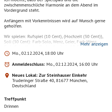
zwischenmenschliche Harmonie an dem Abend im
Vordergrund steht.
Anfängern mit Vorkenntnissen wird auf Wunsch gerne
geholfen.
Wir spielen: Rufspiel (10 Cent), (Hochzeit (30 Cent)),
Soli (30 Cent): Farb-Solo, Wenz, Geier, Farb-Wenz,
Mehr anzeigen
Farb-Geier. Kontra/Re. Laufende je 10 Cent. Stock oder
Ramsch (Durchmarsch ab 91 Augen) wird vereinbart.
Mo., 02.12.2024, 18:00 Uhr
Nach Absprache auch mit Hochzeit.
Anmeldeschluss:
Mo., 02.12.2024, 16:00 Uhr
Falls am Tisch nicht anders vereinbart, spielen wir mit
folgenden Regelungen:
Neues Lokal: Zur Steinhauser Einkehr
Spiel-Rangfolge: Rufspiel-(Hochzeit)-Farbgeier-
Truderinger Straße 40, 81677 München,
Farbwenz-Geier-Wenz-Solo
Deutschland
Bei Kontra/Re: Spielerpartei muss immer mind. 61/31
Augen haben, um zu gewinnen bzw. schneiderfrei zu
Treffpunkt
sein.
Kontra kann man geben, wenn man noch 8 Karten hat.
Drinnen