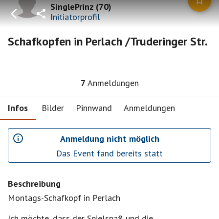
SinglePrinz
(
70
)
Initiatorprofil
Schafkopfen in Perlach /Truderinger Str.
7
Anmeldungen
Infos
Bilder
Pinnwand
Anmeldungen
Anmeldung nicht möglich
Das Event fand bereits statt
Beschreibung
Montags-Schafkopf in Perlach
Ich möchte, dass der Spielspaß und die