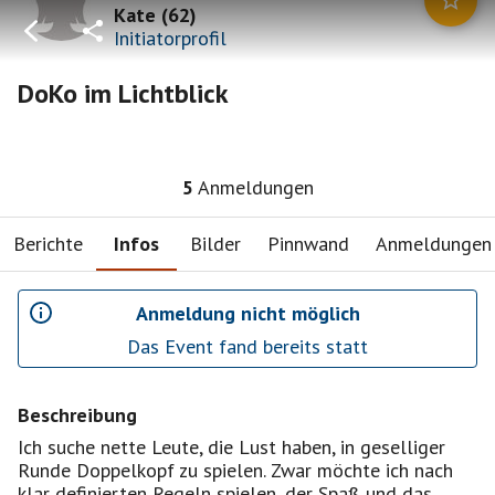
Kate
(
62
)
Initiatorprofil
DoKo im Lichtblick
5
Anmeldungen
Berichte
Infos
Bilder
Pinnwand
Anmeldungen
Anmeldung nicht möglich
Das Event fand bereits statt
Beschreibung
Ich suche nette Leute, die Lust haben, in geselliger
Runde Doppelkopf zu spielen. Zwar möchte ich nach
klar definierten Regeln spielen, der Spaß und das