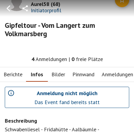
Aurel58
(
68
)
Initiatorprofil
Gipfeltour - Vom Langert zum
Volkmarsberg
4
Anmeldungen
|
0
freie Plätze
Berichte
Infos
Bilder
Pinnwand
Anmeldungen
Anmeldung nicht möglich
Das Event fand bereits statt
Beschreibung
Schwabenliesel - Fridahütte - Aalbäumle -