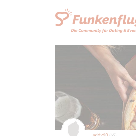
addy60
(65)