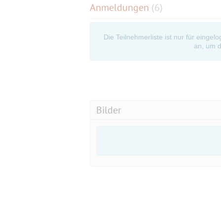
Anmeldungen
(6)
Die Teilnehmerliste ist nur für eingel
an, um d
Bilder