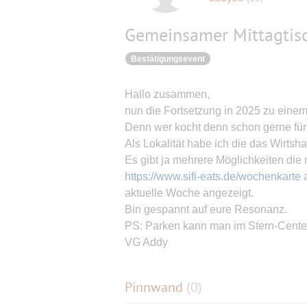
Gemeinsamer Mittagtisc
Bestätigungsevent
Hallo zusammen,
nun die Fortsetzung in 2025 zu ein
Denn wer kocht denn schon gerne für 
Als Lokalität habe ich die das Wirts
Es gibt ja mehrere Möglichkeiten die 
https://www.sifi-eats.de/wochenkarte
a
aktuelle Woche angezeigt.
Bin gespannt auf eure Resonanz.
PS: Parken kann man im Stern-Center i
VG Addy
Pinnwand
(
0
)