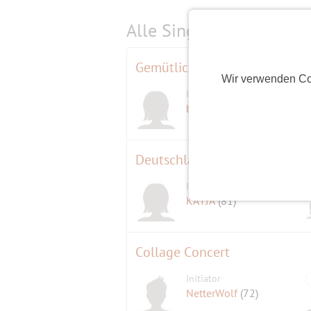
Alle Single-Events am
s
Gemütliches Frühstück am D
Wir verwenden Co
Initiatorin
berline
(82)
Initiatorin
KATJA
(81)
Collage Concert
Initiator
NetterWolf
(72)