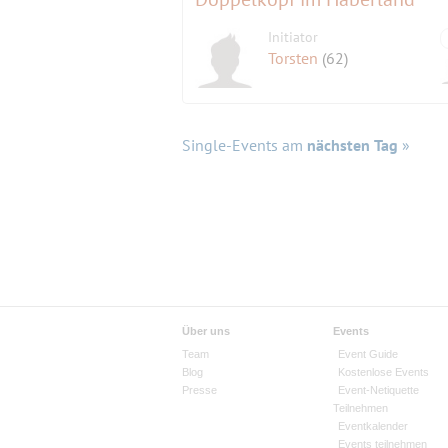
Initiator
Torsten
(62)
Single-Events am
nächsten Tag
»
Über uns
Events
Team
Event Guide
Blog
Kostenlose Events
Presse
Event-Netiquette
Teilnehmen
Eventkalender
Events teilnehmen