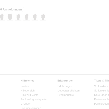
6 Anmeldungen
Hilfreiches
Erfahrungen
Tipps & Tri
Kosten
Erfahrungen
So funktionie
Hilfebereich
Liebesgeschichten
So funktioni
Hilfe zu Events
Eventberichte
Date-Ideen 
Funkenflug Netiquette
Partnersuch
Gruppen
Partnersuch
Freunde einladen