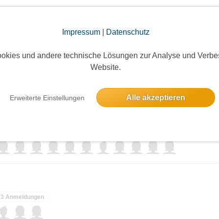
elben Tag
Impressum
|
Datenschutz
onnerstag
okies und andere technische Lösungen zur Analyse und Verbe
Website.
6 Anmeldungen
Alle akzeptieren
Erweiterte Einstellungen
Deutschlandfunk Kultur-Studio 9 Der Tag mit Sahra Wagenknecht– Humboldtforum- Anmelde
11 Anmeldungen
3 Anmeldungen