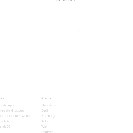
cks
Städte
rt die App
München
eren die Gruppen
Berlin
bei schlechtem Wetter
Hamburg
e ab 40
Köln
e ab 50
Wien
Stuttgart