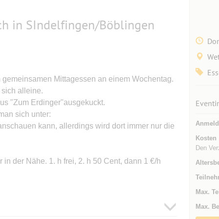
h in SIndelfingen/Böblingen
Don
Wet
Ess
em gemeinsamen Mittagessen an einem Wochentag.
sich alleine.
haus "Zum Erdinger"ausgekuckt.
Eventi
man sich unter:
Anmeld
nschauen kann, allerdings wird dort immer nur die
Kosten
Den Verz
n der Nähe. 1. h frei, 2. h 50 Cent, dann 1 €/h
Altersb
Teilneh
Max. Te
Max. Be