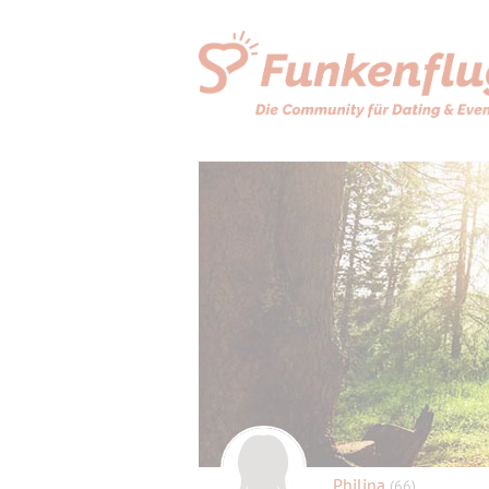
Philina
(66)