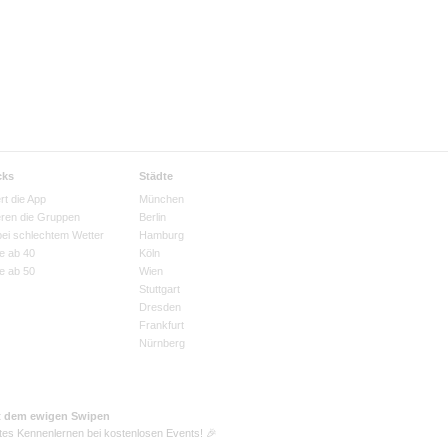
cks
Städte
rt die App
München
eren die Gruppen
Berlin
bei schlechtem Wetter
Hamburg
e ab 40
Köln
e ab 50
Wien
Stuttgart
Dresden
Frankfurt
Nürnberg
t dem ewigen Swipen
tes Kennenlernen bei kostenlosen Events! 🎉