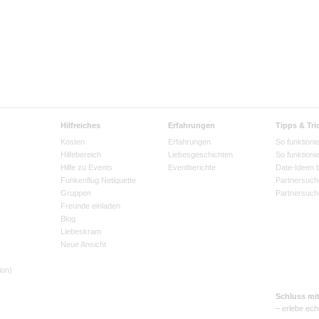
Hilfreiches
Erfahrungen
Tipps & Tri
Kosten
Erfahrungen
So funktionie
Hilfebereich
Liebesgeschichten
So funktioni
Hilfe zu Events
Eventberichte
Date-Ideen 
Funkenflug Netiquette
Partnersuch
Gruppen
Partnersuch
Freunde einladen
Blog
Liebeskram
Neue Ansicht
ion)
Schluss mi
– erlebe ech