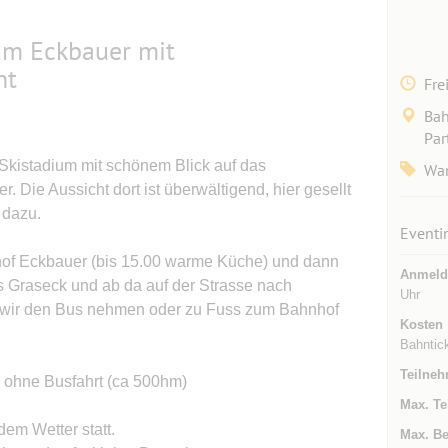
m Eckbauer mit
ht
Fre
Bah
Par
kistadium mit schönem Blick auf das
Wa
 Die Aussicht dort ist überwältigend, hier gesellt
 dazu.
Eventi
thof Eckbauer (bis 15.00 warme Küche) und dann
Anmeld
s Graseck und ab da auf der Strasse nach
Uhr
 wir den Bus nehmen oder zu Fuss zum Bahnhof
Kosten
Bahntick
Teilneh
er ohne Busfahrt (ca 500hm)
Max. Te
em Wetter statt.
Max. Be