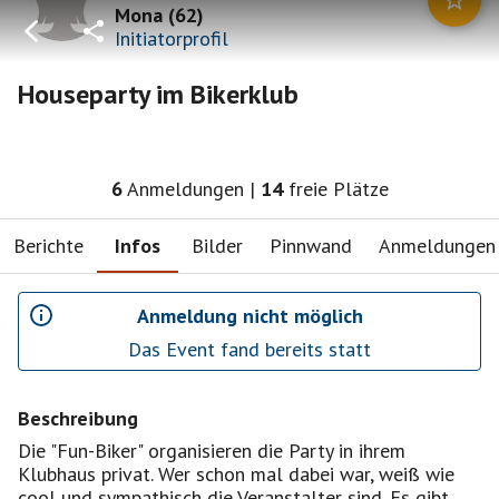
Mona
(
62
)
Initiatorprofil
Houseparty im Bikerklub
6
Anmeldungen
|
14
freie Plätze
Berichte
Infos
Bilder
Pinnwand
Anmeldungen
Anmeldung nicht möglich
Das Event fand bereits statt
Beschreibung
Die "Fun-Biker" organisieren die Party in ihrem
Klubhaus privat. Wer schon mal dabei war, weiß wie
cool und sympathisch die Veranstalter sind. Es gibt