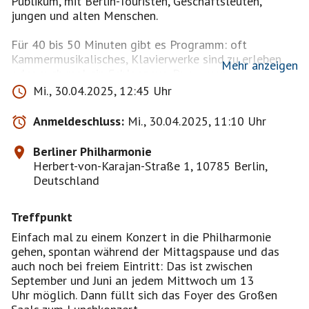
Publikum, mit Berlin-Touristen, Geschäftsleuten,
jungen und alten Menschen.
Für 40 bis 50 Minuten gibt es Programm: oft
Kammermusikalisches, Klavierwerke sind zu erleben
Mehr anzeigen
oder auch mal ein Schlagzeug-Duo – von
Tschaikowsky bis zum Tango ist alles dabei. Oft treten
Mi., 30.04.2025, 12:45 Uhr
Mitglieder der Berliner Philharmoniker oder der
Karajan-Akademie auf, aber auch Gäste des Deutschen
Anmeldeschluss:
Mi., 30.04.2025, 11:10 Uhr
Symphonie-Orchesters, der Staatskapelle Berlin oder
der Berliner Musikhochschulen. Wie es bei einem
Berliner Philharmonie
Lunchkonzert nicht anders sein kann, gibt es dazu ein
Herbert-von-Karajan-Straße 1, 10785 Berlin,
Catering, das gleichermaßen hochwertig und
Deutschland
preiswert ist.
Treffpunkt
Lunchkonzerte
Alles, was Sie wissen müssen
Einfach mal zu einem Konzert in die Philharmonie
gehen, spontan während der Mittagspause und das
Wann: September bis Juni an jedem Mittwoch um 13
auch noch bei freiem Eintritt: Das ist zwischen
Uhr
September und Juni an jedem Mittwoch um 13
Dauer: ca. 40 bis 50 Minuten
Uhr möglich. Dann füllt sich das Foyer des Großen
Eintritt: frei. Aus Sicherheitsgründen ist die Zahl der